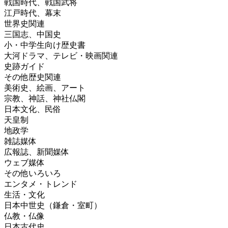
戦国時代、戦国武将
江戸時代、幕末
世界史関連
三国志、中国史
小・中学生向け歴史書
大河ドラマ、テレビ・映画関連
史跡ガイド
その他歴史関連
美術史、絵画、アート
宗教、神話、神社仏閣
日本文化、民俗
天皇制
地政学
雑誌媒体
広報誌、新聞媒体
ウェブ媒体
その他いろいろ
エンタメ・トレンド
生活・文化
日本中世史（鎌倉・室町）
仏教・仏像
日本古代史