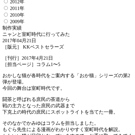
2012年
2011年
2010年
2009年
制作実績
ニャンと室町時代に行ってみた
2017年04月21日
［版元］ KKベストセラーズ
［刊行］2017年4月21日
［担当ページ］コラム1〜5
おかしな猫が各時代をご案内する「おか猫」シリーズの第2
弾が登場。
今回の舞台は室町時代です。
闘茶と呼ばれる庶民の茶道から
戦の主力となった庶民の武器まで
下克上の時代の庶民にスポットライトを当てた一冊。
そのなかでかみゆはコラムを担当しました。
もぐら先生による漫画がわかりやすく室町時代を解説。