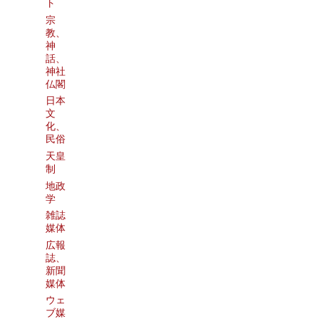
ト
宗
教、
神
話、
神社
仏閣
日本
文
化、
民俗
天皇
制
地政
学
雑誌
媒体
広報
誌、
新聞
媒体
ウェ
ブ媒