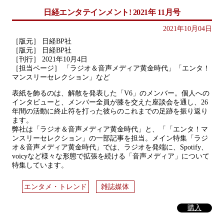
日経エンタテインメント! 2021年 11月号
2021年10月04日
［版元］ 日経BP社
［版元］ 日経BP社
［刊行］ 2021年10月4日
［担当ページ］ 「ラジオ＆音声メディア黄金時代」「エンタ！
マンスリーセレクション」など
表紙を飾るのは、解散を発表した「V6」のメンバー。個人への
インタビューと、メンバー全員が膝を交えた座談会を通し、26
年間の活動に終止符を打った彼らのこれまでの足跡を振り返り
ます。
弊社は「ラジオ＆音声メディア黄金時代」と、「「エンタ！マ
ンスリーセレクション」の一部記事を担当。メイン特集「ラジ
オ＆音声メディア黄金時代」では、ラジオを発端に、Spotify、
voicyなど様々な形態で拡張を続ける「音声メディア」について
特集しています。
エンタメ・トレンド
雑誌媒体
購入