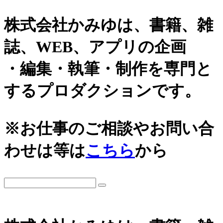
株式会社かみゆは、書籍、雑
誌、WEB、アプリの企画
・編集・執筆・制作を専門と
するプロダクションです。
カテゴリーから探す
アーカイブ
※お仕事のご相談やお問い合
城
2026年
わせは等は
こちら
から
日本史通史
戦国時代、戦国武将
2025年
江戸時代、幕末
2024年
世界史関連
三国志、中国史
2023年
小・中学生向け歴史書
2022年
大河ドラマ、テレビ・映画関連