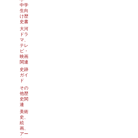
中学
生向
け歴
史書
大河
ドラ
マ、
テレ
ビ・
映画
関連
史跡
ガイ
ド
その
他歴
史関
連
美術
史、
絵
画、
アー