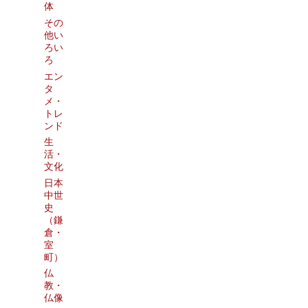
体
その
他い
ろい
ろ
エン
タ
メ・
トレ
ンド
生
活・
文化
日本
中世
史
（鎌
倉・
室
町）
仏
教・
仏像