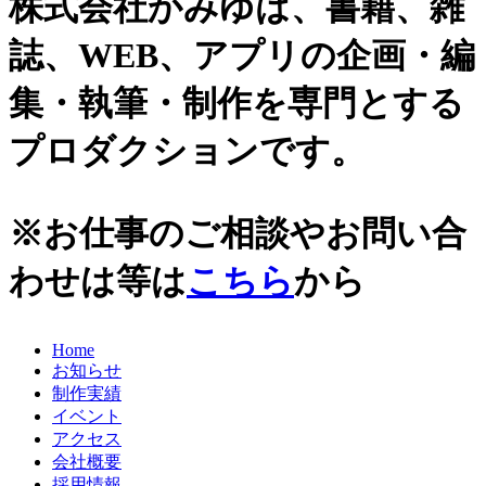
株式会社かみゆは、書籍、雑
史跡ガイド
2021年
誌、WEB、アプリの企画・編
その他歴史関連
2020年
美術史、絵画、アート
集・執筆・制作を専門とする
宗教、神話、神社仏閣
2019年
日本文化、民俗
プロダクションです。
天皇制
2018年
地政学
2017年
雑誌媒体
※お仕事のご相談やお問い合
広報誌、新聞媒体
2016年
ウェブ媒体
わせは等は
こちら
から
2015年
その他いろいろ
エンタメ・トレンド
2014年
生活・文化
Home
2013年
日本中世史（鎌倉・室町）
お知らせ
仏教・仏像
2012年
制作実績
日本古代史
イベント
かみゆ歴史編集部の本
2011年
アクセス
近現代史
会社概要
2010年
縄文時代
採用情報