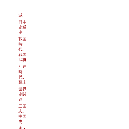
城
日本
史通
史
戦国
時
代、
戦国
武将
江戸
時
代、
幕末
世界
史関
連
三国
志、
中国
史
小・