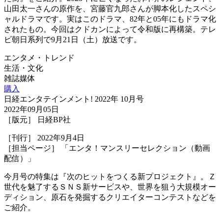
山田太一さんの原作を、宮藤官九郎さんが脚本化したスペシ
ャルドラマです。実はこのドラマ、82年と05年にもドラマ化
されたもの。今回はクドカンによって令和版に再構築。テレ
ビ朝日系列で9月21日（土）放送です。
エンタメ・トレンド
生活・文化
雑誌媒体
購入
日経エンタテインメント! 2022年 10月号
2022年09月05日
［版元］ 日経BP社
［刊行］ 2022年9月4日
［担当ページ］ 「エンタ！マンスリーセレクション（動画
配信）」
今月号の特集は『次のヒットをつくる新プロジェクト』。Ｚ
世代を魅了するＳＮＳ新サービスや、世界を狙う大規模オー
ディション、原石を発掘するクリエイターコンテストなどを
ご紹介。