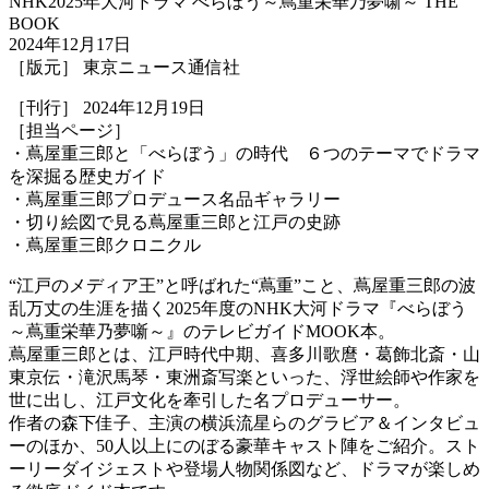
NHK2025年大河ドラマ べらぼう～蔦重栄華乃夢噺～ THE
BOOK
2024年12月17日
［版元］ 東京ニュース通信社
［刊行］ 2024年12月19日
［担当ページ］
・蔦屋重三郎と「べらぼう」の時代 ６つのテーマでドラマ
を深掘る歴史ガイド
・蔦屋重三郎プロデュース名品ギャラリー
・切り絵図で見る蔦屋重三郎と江戸の史跡
・蔦屋重三郎クロニクル
“江戸のメディア王”と呼ばれた“蔦重”こと、蔦屋重三郎の波
乱万丈の生涯を描く2025年度のNHK大河ドラマ『べらぼう
～蔦重栄華乃夢噺～』のテレビガイドMOOK本。
蔦屋重三郎とは、江戸時代中期、喜多川歌麿・葛飾北斎・山
東京伝・滝沢馬琴・東洲斎写楽といった、浮世絵師や作家を
世に出し、江戸文化を牽引した名プロデューサー。
作者の森下佳子、主演の横浜流星らのグラビア＆インタビュ
ーのほか、50人以上にのぼる豪華キャスト陣をご紹介。スト
ーリーダイジェストや登場人物関係図など、ドラマが楽しめ