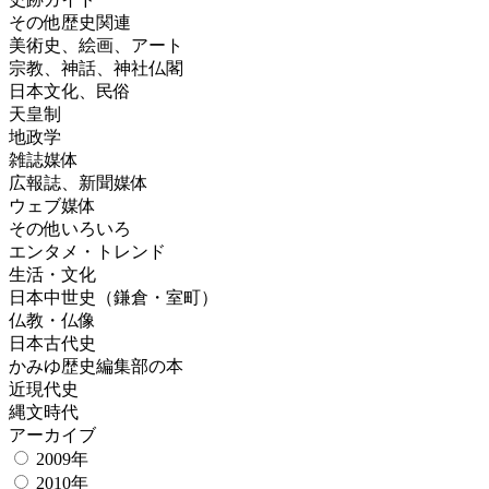
その他歴史関連
美術史、絵画、アート
宗教、神話、神社仏閣
日本文化、民俗
天皇制
地政学
雑誌媒体
広報誌、新聞媒体
ウェブ媒体
その他いろいろ
エンタメ・トレンド
生活・文化
日本中世史（鎌倉・室町）
仏教・仏像
日本古代史
かみゆ歴史編集部の本
近現代史
縄文時代
アーカイブ
2009年
2010年