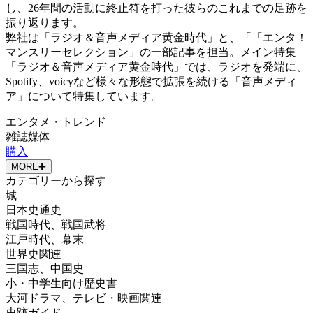
し、26年間の活動に終止符を打った彼らのこれまでの足跡を
振り返ります。
弊社は「ラジオ＆音声メディア黄金時代」と、「「エンタ！
マンスリーセレクション」の一部記事を担当。メイン特集
「ラジオ＆音声メディア黄金時代」では、ラジオを発端に、
Spotify、voicyなど様々な形態で拡張を続ける「音声メディ
ア」について特集しています。
エンタメ・トレンド
雑誌媒体
購入
MORE
✚
カテゴリーから探す
城
日本史通史
戦国時代、戦国武将
江戸時代、幕末
世界史関連
三国志、中国史
小・中学生向け歴史書
大河ドラマ、テレビ・映画関連
史跡ガイド