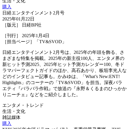
生活・文化
購入
日経エンタテインメント2月号
2025年01月22日
［版元］ 日経BP社
［刊行］ 2025年1月4日
［担当ページ］「TV&SVOD」
日経エンタテインメント2月号は、2025年の年頭を飾る、さ
まざまな特集を掲載。2025年の新主役100人、エンタメ界の
新ヒット予測2025、2025年ヒット予測カレンダー100、冬ド
ラマパーフェクトガイドのほか、高石あかり、板垣李光人な
どのインタビュー記事も。かみゆは、「What’s New:ENT!
Highlights」のコーナーの「TV&SVOD」を担当。深夜バラ
エティ『バラバラ作戦』で放送の『永野＆くるまのひっかか
りニーチェ』などをご紹介しました。
エンタメ・トレンド
生活・文化
雑誌媒体
購入