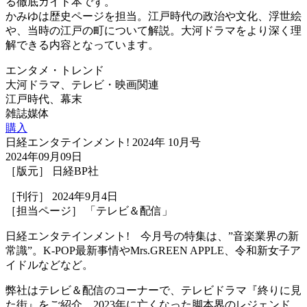
る徹底ガイド本です。
かみゆは歴史ページを担当。江戸時代の政治や文化、浮世絵
や、当時の江戸の町について解説。大河ドラマをより深く理
解できる内容となっています。
エンタメ・トレンド
大河ドラマ、テレビ・映画関連
江戸時代、幕末
雑誌媒体
購入
日経エンタテインメント! 2024年 10月号
2024年09月09日
［版元］ 日経BP社
［刊行］ 2024年9月4日
［担当ページ］ 「テレビ＆配信」
日経エンタテインメント! 今月号の特集は、”音楽業界の新
常識”。K-POP最新事情やMrs.GREEN APPLE、令和新女子ア
イドルなどなど。
弊社はテレビ＆配信のコーナーで、テレビドラマ『終りに見
た街』をご紹介。2023年に亡くなった脚本界のレジェンド、