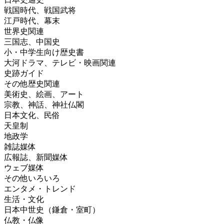
戦国時代、戦国武将
江戸時代、幕末
世界史関連
三国志、中国史
小・中学生向け歴史書
大河ドラマ、テレビ・映画関連
史跡ガイド
その他歴史関連
美術史、絵画、アート
宗教、神話、神社仏閣
日本文化、民俗
天皇制
地政学
雑誌媒体
広報誌、新聞媒体
ウェブ媒体
その他いろいろ
エンタメ・トレンド
生活・文化
日本中世史（鎌倉・室町）
仏教・仏像