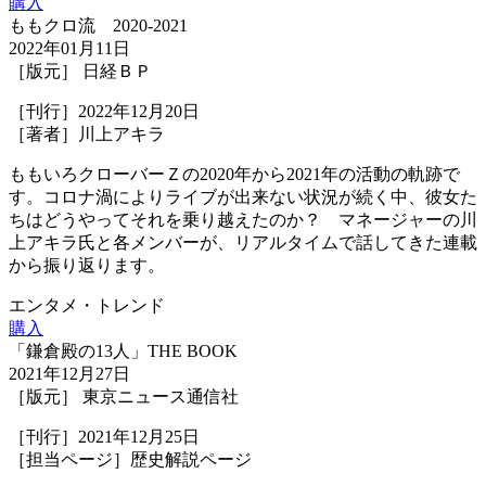
購入
ももクロ流 2020-2021
2022年01月11日
［版元］ 日経ＢＰ
［刊行］2022年12月20日
［著者］川上アキラ
ももいろクローバーＺの2020年から2021年の活動の軌跡で
す。コロナ渦によりライブが出来ない状況が続く中、彼女た
ちはどうやってそれを乗り越えたのか？ マネージャーの川
上アキラ氏と各メンバーが、リアルタイムで話してきた連載
から振り返ります。
エンタメ・トレンド
購入
「鎌倉殿の13人」THE BOOK
2021年12月27日
［版元］ 東京ニュース通信社
［刊行］2021年12月25日
［担当ページ］歴史解説ページ