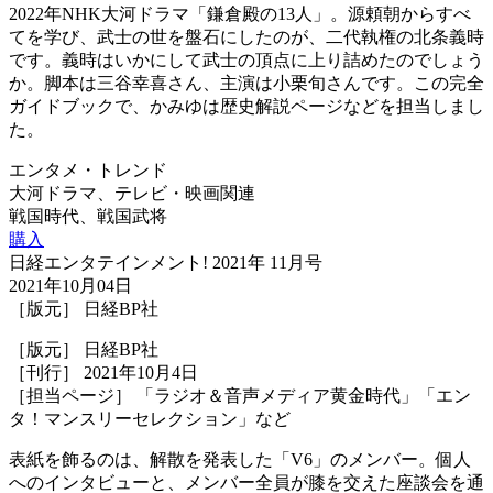
2022年NHK大河ドラマ「鎌倉殿の13人」。源頼朝からすべ
てを学び、武士の世を盤石にしたのが、二代執権の北条義時
です。義時はいかにして武士の頂点に上り詰めたのでしょう
か。脚本は三谷幸喜さん、主演は小栗旬さんです。この完全
ガイドブックで、かみゆは歴史解説ページなどを担当しまし
た。
エンタメ・トレンド
大河ドラマ、テレビ・映画関連
戦国時代、戦国武将
購入
日経エンタテインメント! 2021年 11月号
2021年10月04日
［版元］ 日経BP社
［版元］ 日経BP社
［刊行］ 2021年10月4日
［担当ページ］ 「ラジオ＆音声メディア黄金時代」「エン
タ！マンスリーセレクション」など
表紙を飾るのは、解散を発表した「V6」のメンバー。個人
へのインタビューと、メンバー全員が膝を交えた座談会を通