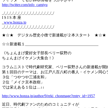
http://twitter.com/info_camiyu
_/_/_/_/_/_/_/_/_/_/_/_/_/_/_/_/_/_/
I S I S 本 座
www.honza.jp
_/_/_/_/_/_/_/_/_/_/_/_/_/_/_/_/_/_/
★☆★ デジタル歴史小僧で新連載が２本スタート ★☆★
☆☆新連載１______________________________________
《ちょんまげ愛好女子部長ペリー荻野の
ちょんまげイケメン大集合！》
コラムニストで時代劇研究家、ペリー荻野さんの新連載が開
第１回目のテーマは、お江戸八百八町の番人・イケメン同心
３位「つやつや三浦友和」
２位「メイク京本政樹」
では栄えある１位は…↓↓
http://www.honza.jp/author/9/reki_chonmage?entry_id=1957
近日、時代劇ファンのためのコミュニティが