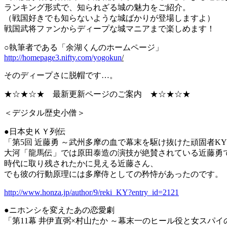
ランキング形式で、知られざる城の魅力をご紹介。
（戦国好きでも知らないような城ばかりが登場しますよ）
戦国武将ファンからディープな城マニアまで楽しめます！
○執筆者である「余湖くんのホームページ」
http://homepage3.nifty.com/yogokun
/
そのディープさに脱帽です…。
★☆★☆★ 最新更新ページのご案内 ★☆★☆★
＜デジタル歴史小僧＞
●日本史ＫＹ列伝
「第5回 近藤勇 ～武州多摩の血で幕末を駆け抜けた頑固者K
大河「龍馬伝」では原田泰造の演技が絶賛されている近藤勇
時代に取り残されたかに見える近藤さん、
でも彼の行動原理には多摩侍としての矜恃があったのです。
http://www.honza.jp/author/9/reki_KY?entry_id=2121
●ニホンシを変えたあの恋愛劇
「第11幕 井伊直弼×村山たか ～幕末一のヒール役と女スパ