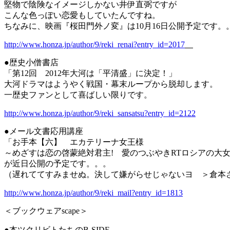
堅物で陰険なイメージしかない井伊直弼ですが
こんな色っぽい恋愛もしていたんですね。
ちなみに、映画『桜田門外ノ変』は10月16日公開予定です。
http://www.honza.jp/author/9/reki_renai?entry_id=2017
●歴史小僧書店
「第12回 2012年大河は「平清盛」に決定！」
大河ドラマはようやく戦国・幕末ループから脱却します。
一歴史ファンとして喜ばしい限りです。
http://www.honza.jp/author/9/reki_sansatsu?entry_id=2122
●メール文書応用講座
「お手本【六】 エカテリーナ女王様
～めざすは恋の啓蒙絶対君主! 愛のつぶやきRTロシアの大
が近日公開の予定です。。。
（遅れててすみませぬ。決して嫌がらせじゃないヨ ＞倉本
http://www.honza.jp/author/9/reki_mail?entry_id=1813
＜ブックウェアscape＞
●本ツクリビトたちのB-SIDE