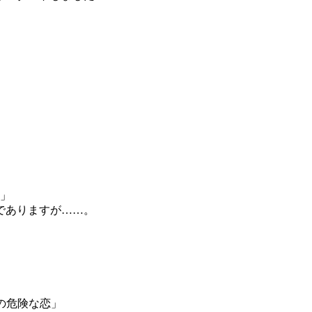
Y」
でありますが……。
イの危険な恋」