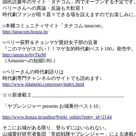
国民読書年のサイト「タナコム」内でオープンする予定です
ペリーさんへの異論・反論も大歓迎！
時代劇ファンが喧々囂々できる場を設えますのでお楽しみに
○本棚コミュニティサイト「タナコム tanacom」
http://tanacom.honza.jp/
○ペリー荻野＆チョンマゲ愛好女子部の近著
『このマゲがスゴい！！マゲ女的時代劇ベスト100』発売中。
http://amzn.to/bvTkrM
（Amazonへの短縮URL）
○ペリーさんの時代劇語りは
時代劇専門チャンネルのサイトでも読めます↓
http://www.jidaigeki.com/essay/index.htm
l
☆☆新連載２______________________________________
「ヤブレンジャー presents お城番付ベスト10」
http://www.honza.jp/author/9/reki_oshiro?entry_id=2144
そこにお城がある限り、登らずにはいられない。
山城愛好研究者集団「常総戦隊ヤブレンジャー」による連載