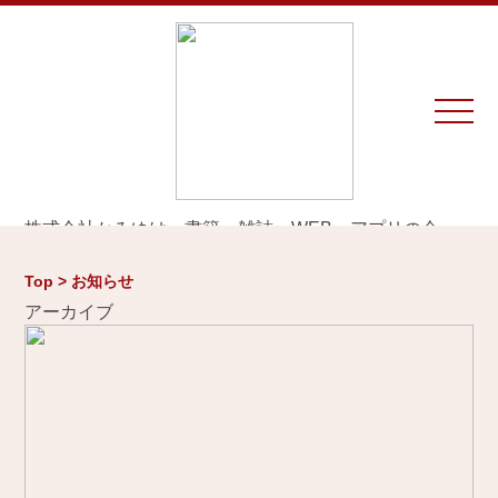
株式会社かみゆは、書籍、雑誌、WEB、アプリの企
画・編集・執筆・制作を専門とするプロダクションで
す。
Top > お知らせ
※お仕事のご相談やお問い合わせは等は
こちら
から
アーカイブ
Home
お知らせ
制作実績