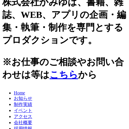
株式会社かみゆは、書籍、雑
2021年
誌、WEB、アプリの企画・編
2020年
集・執筆・制作を専門とする
2019年
プロダクションです。
2018年
2017年
※お仕事のご相談やお問い合
2016年
わせは等は
こちら
から
2015年
2014年
Home
2013年
お知らせ
2012年
制作実績
イベント
2011年
アクセス
会社概要
2010年
採用情報