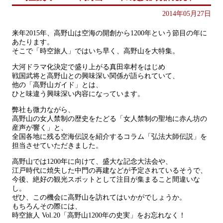
2014年05月27日
来年2015年、高野山は空海の開創から1200年という節目の年に
あたります。
そこで「時空旅人」ではいち早く、高野山を大特集。
大河ドラマ化決定で盛り上がる真田幸村をはじめ
戦国武将と高野山との興味深い関係が語られていて、
他の「高野山ガイド」とは、
ひと味違う興味深い内容になっています。
弊社も微力ながら、
高野山の女人禁制の歴史をたどる「女人禁制の聖地に赤ん坊の
産声が響く」と、
全国各地に残る空海伝説を紹介するコラム「弘法大師伝説」を
担当させていただきました。
高野山では1200年に向けて、盛大な記念大法会や、
江戸時代に焼失した中門の再建などが予定されているそうで、
今後、絶好の観光スポットとして注目が集まること間違いな
し。
ぜひ、この機会に高野山を訪れてはいかがでしょうか。
もちろんその際には、
時空旅人 Vol.20「高野山1200年の史実」をお忘れなく！