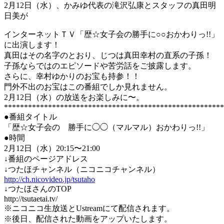
2月12日（水）、かみゆ代表の滝沢弘康とスタッフの真田明
日美が
インターネットＴＶ「歴☆女子会の勝手に○○おかわりっ!!」
に出演します！
真田はその名字のとおり、じつは真田幸村の直系の子孫！
子孫ならではのエピソードや苦労話をご披露します。
さらに、幸村ゆかりのお宝も持参！！
門外不出のお宝はこの番組でしか見れません。
2
月12日（水）の
放送をお楽しみに〜。
*******************************************************
●番組タイトル
「歴☆女子会の 勝手に◯◯（マルマル）おかわりっ!!」
●時間
2月12日（水）20:15〜21:00
↓番組のページアドレス
↓つたほチャンネル（ニコニコチャンネル）
http://ch.nicovideo.jp/tsutaho
↓つたほさんのTOP
http://tsutaetai.tv/
※ニコニコ生放送とUstreamにて配信されます。
※後日、配信された動画をアップいたします。