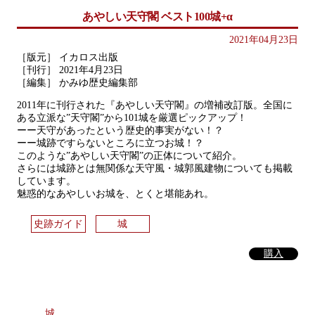
あやしい天守閣 ベスト100城+α
2021年04月23日
［版元］ イカロス出版
［刊行］ 2021年4月23日
［編集］ かみゆ歴史編集部
2011年に刊行された『あやしい天守閣』の増補改訂版。全国に
ある立派な”天守閣”から101城を厳選ピックアップ！
ーー天守があったという歴史的事実がない！？
ーー城跡ですらないところに立つお城！？
このような”あやしい天守閣”の正体について紹介。
さらには城跡とは無関係な天守風・城郭風建物についても掲載
しています。
魅惑的なあやしいお城を、とくと堪能あれ。
史跡ガイド
城
購入
城