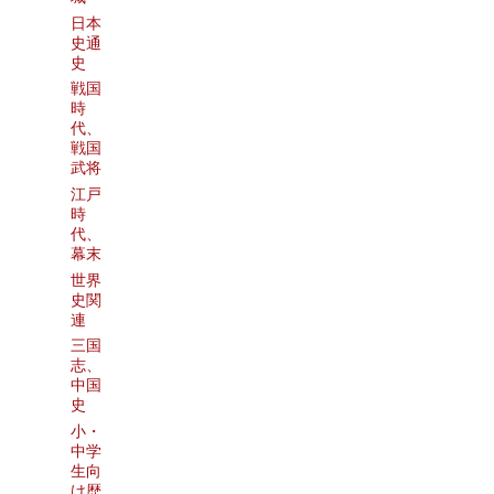
日本
史通
史
戦国
時
代、
戦国
武将
江戸
時
代、
幕末
世界
史関
連
三国
志、
中国
史
小・
中学
生向
け歴