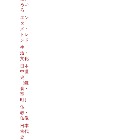
ろい
ろ
エン
タ
メ・
トレ
ンド
生
活・
文化
日本
中世
史
（鎌
倉・
室
町）
仏
教・
仏像
日本
古代
史