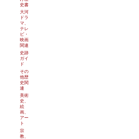
史書
大河
ドラ
マ、
テレ
ビ・
映画
関連
史跡
ガイ
ド
その
他歴
史関
連
美術
史、
絵
画、
アー
ト
宗
教、