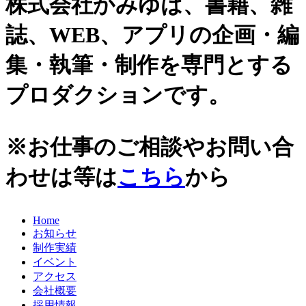
株式会社かみゆは、書籍、雑
史跡ガイド
2021年
誌、WEB、アプリの企画・編
その他歴史関連
2020年
美術史、絵画、アート
集・執筆・制作を専門とする
宗教、神話、神社仏閣
2019年
日本文化、民俗
プロダクションです。
天皇制
2018年
地政学
2017年
雑誌媒体
※お仕事のご相談やお問い合
広報誌、新聞媒体
2016年
ウェブ媒体
わせは等は
こちら
から
2015年
その他いろいろ
エンタメ・トレンド
2014年
生活・文化
Home
2013年
日本中世史（鎌倉・室町）
お知らせ
仏教・仏像
2012年
制作実績
日本古代史
イベント
かみゆ歴史編集部の本
2011年
アクセス
近現代史
会社概要
2010年
縄文時代
採用情報