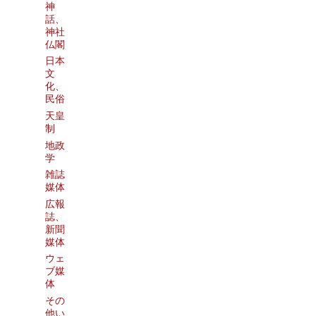
神
話、
神社
仏閣
日本
文
化、
民俗
天皇
制
地政
学
雑誌
媒体
広報
誌、
新聞
媒体
ウェ
ブ媒
体
その
他い