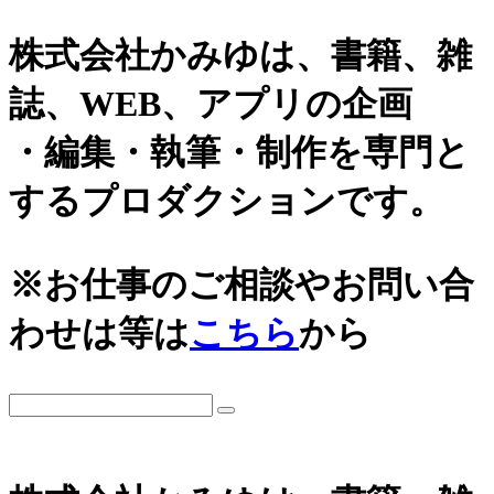
株式会社かみゆは、書籍、雑
誌、WEB、アプリの企画
・編集・執筆・制作を専門と
するプロダクションです。
カテゴリーから探す
アーカイブ
※お仕事のご相談やお問い合
城
2026年
わせは等は
こちら
から
日本史通史
戦国時代、戦国武将
2025年
江戸時代、幕末
2024年
世界史関連
三国志、中国史
2023年
小・中学生向け歴史書
2022年
大河ドラマ、テレビ・映画関連