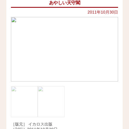
あやしい天守閣
イベント
史跡ガイド
2021年
その他歴史関連
2011年10月30日
アクセス
美術史、絵画、アート
2020年
宗教、神話、神社仏閣
2019年
会社概要
日本文化、民俗
天皇制
2018年
地政学
採用情報
2017年
雑誌媒体
広報誌、新聞媒体
お問い合わせ
2016年
ウェブ媒体
2015年
その他いろいろ
Twitter
エンタメ・トレンド
2014年
生活・文化
2013年
日本中世史（鎌倉・室町）
仏教・仏像
2012年
日本古代史
かみゆ歴史編集部の本
2011年
近現代史
［版元］ イカロス出版
2010年
縄文時代