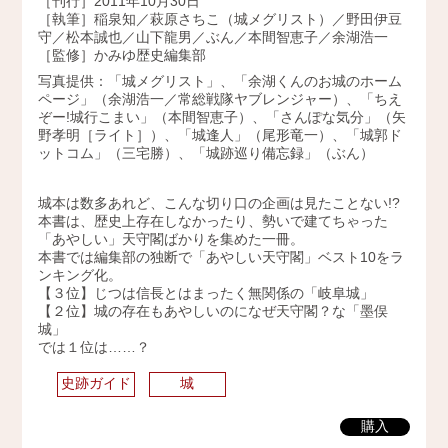
［刊行］2011年10月30日
［執筆］稲泉知／萩原さちこ（城メグリスト）／野田伊豆
2009年
守／松本誠也／山下龍男／ぶん／本間智恵子／余湖浩一
［監修］かみゆ歴史編集部
写真提供：「城メグリスト」、「余湖くんのお城のホーム
ページ」（余湖浩一／常総戦隊ヤブレンジャー）、「ちえ
ぞー!城行こまい」（本間智恵子）、「さんぽな気分」（矢
野孝明［ライト］）、「城逢人」（尾形竜一）、「城郭ド
ットコム」（三宅勝）、「城跡巡り備忘録」（ぶん）
城本は数多あれど、こんな切り口の企画は見たことない!?
本書は、歴史上存在しなかったり、勢いで建てちゃった
「あやしい」天守閣ばかりを集めた一冊。
本書では編集部の独断で「あやしい天守閣」ベスト10をラ
ンキング化。
【３位】じつは信長とはまったく無関係の「岐阜城」
【２位】城の存在もあやしいのになぜ天守閣？な「墨俣
城」
では１位は……？
史跡ガイド
城
購入