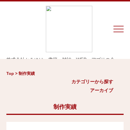
株式会社かみゆは、書籍、雑誌、WEB、アプリの企
画・編集・執筆・制作を専門とするプロダクションで
カテゴリーから探す
アーカイブ
す。
Top > 制作実績
※お仕事のご相談やお問い合わせは等は
こちら
から
城
カテゴリーから探す
2026年
日本史通史
アーカイブ
Home
戦国時代、戦国武将
2025年
江戸時代、幕末
2024年
制作実績
お知らせ
世界史関連
三国志、中国史
2023年
制作実績
小・中学生向け歴史書
2022年
大河ドラマ、テレビ・映画関連