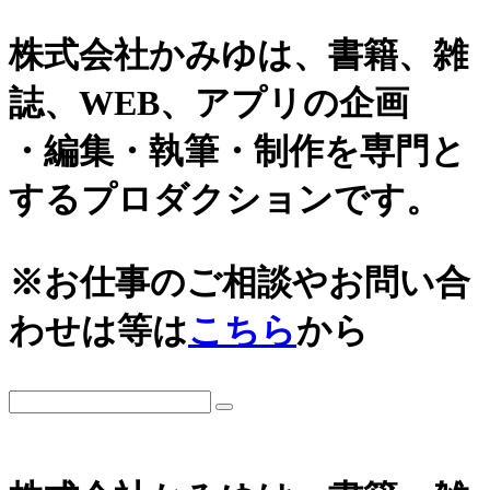
株式会社かみゆは、書籍、雑
誌、WEB、アプリの企画
・編集・執筆・制作を専門と
するプロダクションです。
カテゴリーから探す
アーカイブ
※お仕事のご相談やお問い合
城
2026年
わせは等は
こちら
から
日本史通史
戦国時代、戦国武将
2025年
江戸時代、幕末
2024年
世界史関連
三国志、中国史
2023年
小・中学生向け歴史書
2022年
大河ドラマ、テレビ・映画関連