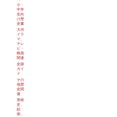
小・
中学
生向
け歴
史書
大河
ドラ
マ、
テレ
ビ・
映画
関連
史跡
ガイ
ド
その
他歴
史関
連
美術
史、
絵
画、