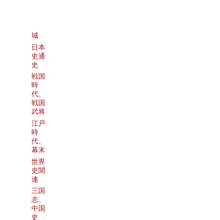
城
日本
史通
史
戦国
時
代、
戦国
武将
江戸
時
代、
幕末
世界
史関
連
三国
志、
中国
史