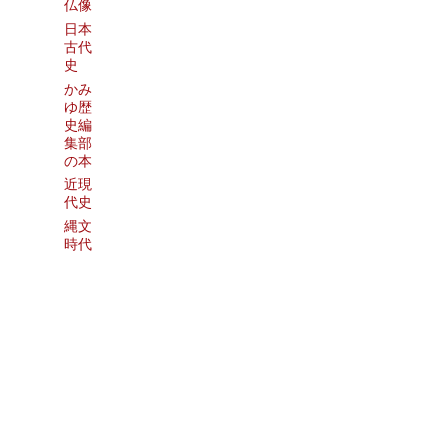
仏像
日本
古代
史
かみ
ゆ歴
史編
集部
の本
近現
代史
縄文
時代