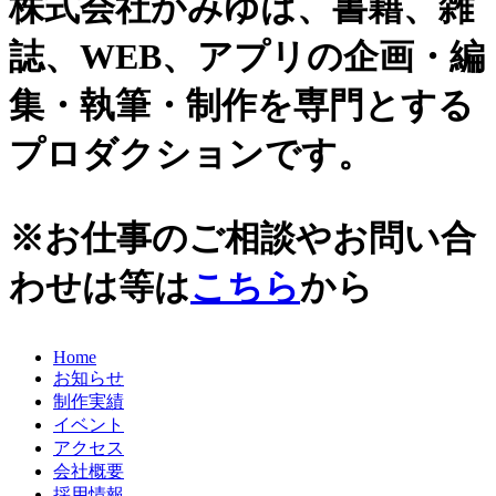
株式会社かみゆは、書籍、雑
史跡ガイド
2021年
誌、WEB、アプリの企画・編
その他歴史関連
2020年
美術史、絵画、アート
集・執筆・制作を専門とする
宗教、神話、神社仏閣
2019年
日本文化、民俗
プロダクションです。
天皇制
2018年
地政学
2017年
雑誌媒体
※お仕事のご相談やお問い合
広報誌、新聞媒体
2016年
ウェブ媒体
わせは等は
こちら
から
2015年
その他いろいろ
エンタメ・トレンド
2014年
生活・文化
Home
2013年
日本中世史（鎌倉・室町）
お知らせ
仏教・仏像
2012年
制作実績
日本古代史
イベント
かみゆ歴史編集部の本
2011年
アクセス
近現代史
会社概要
2010年
縄文時代
採用情報