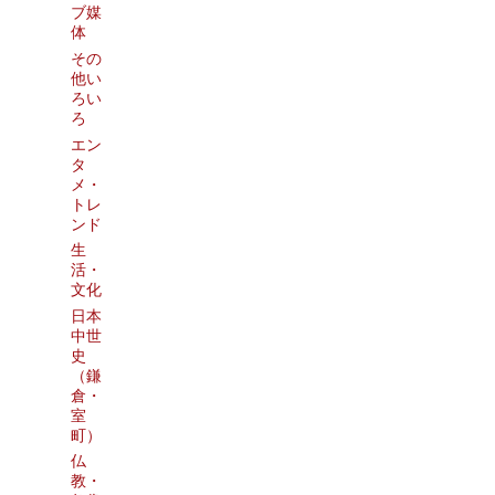
ブ媒
体
その
他い
ろい
ろ
エン
タ
メ・
トレ
ンド
生
活・
文化
日本
中世
史
（鎌
倉・
室
町）
仏
教・