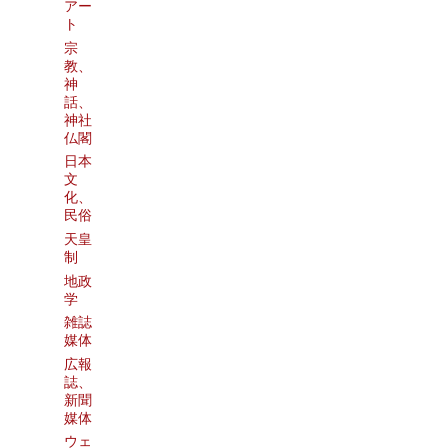
アー
ト
宗
教、
神
話、
神社
仏閣
日本
文
化、
民俗
天皇
制
地政
学
雑誌
媒体
広報
誌、
新聞
媒体
ウェ