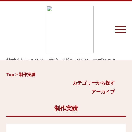
株式会社かみゆは、書籍、雑誌、WEB、アプリの企
画・編集・執筆・制作を専門とするプロダクションで
カテゴリーから探す
アーカイブ
す。
Top > 制作実績
※お仕事のご相談やお問い合わせは等は
こちら
から
城
カテゴリーから探す
2026年
日本史通史
アーカイブ
Home
戦国時代、戦国武将
2025年
江戸時代、幕末
2024年
制作実績
お知らせ
世界史関連
三国志、中国史
2023年
制作実績
小・中学生向け歴史書
2022年
大河ドラマ、テレビ・映画関連