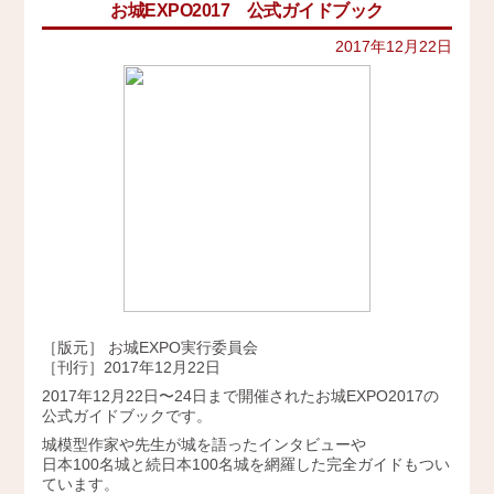
お城EXPO2017 公式ガイドブック
イベント
史跡ガイド
2021年
その他歴史関連
2017年12月22日
アクセス
美術史、絵画、アート
2020年
宗教、神話、神社仏閣
2019年
会社概要
日本文化、民俗
天皇制
2018年
地政学
採用情報
2017年
雑誌媒体
広報誌、新聞媒体
お問い合わせ
2016年
ウェブ媒体
2015年
その他いろいろ
Twitter
エンタメ・トレンド
2014年
生活・文化
［版元］ お城EXPO実行委員会
2013年
日本中世史（鎌倉・室町）
［刊行］2017年12月22日
仏教・仏像
2017年12月22日〜24日まで開催されたお城EXPO2017の
2012年
日本古代史
公式ガイドブックです。
かみゆ歴史編集部の本
2011年
城模型作家や先生が城を語ったインタビューや
近現代史
日本100名城と続日本100名城を網羅した完全ガイドもつい
2010年
ています。
縄文時代