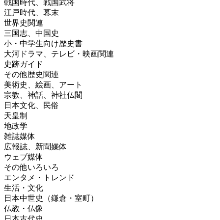
戦国時代、戦国武将
江戸時代、幕末
世界史関連
三国志、中国史
小・中学生向け歴史書
大河ドラマ、テレビ・映画関連
史跡ガイド
その他歴史関連
美術史、絵画、アート
宗教、神話、神社仏閣
日本文化、民俗
天皇制
地政学
雑誌媒体
広報誌、新聞媒体
ウェブ媒体
その他いろいろ
エンタメ・トレンド
生活・文化
日本中世史（鎌倉・室町）
仏教・仏像
日本古代史