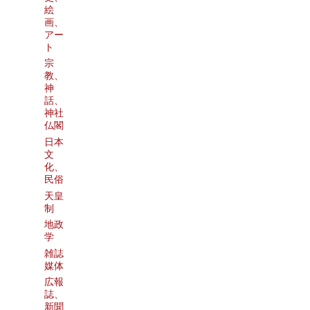
絵
画、
アー
ト
宗
教、
神
話、
神社
仏閣
日本
文
化、
民俗
天皇
制
地政
学
雑誌
媒体
広報
誌、
新聞