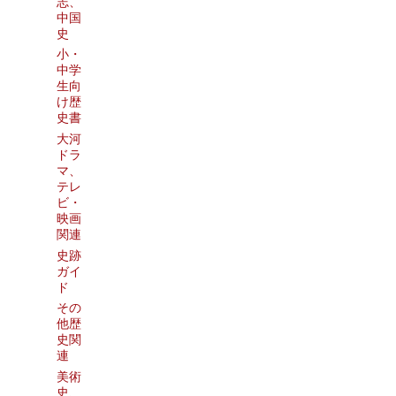
志、
中国
史
小・
中学
生向
け歴
史書
大河
ドラ
マ、
テレ
ビ・
映画
関連
史跡
ガイ
ド
その
他歴
史関
連
美術
史、