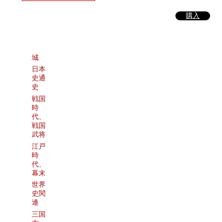
購入
城
日本
史通
史
戦国
時
代、
戦国
武将
江戸
時
代、
幕末
世界
史関
連
三国