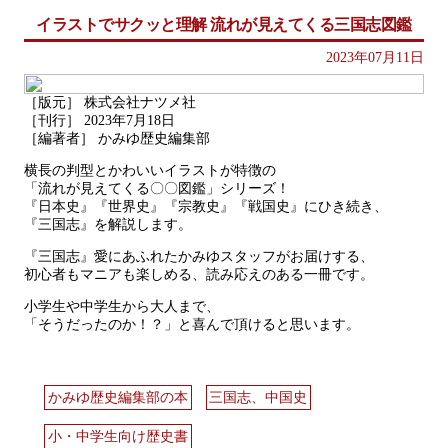
イラストでサクッと理解 流れが見えてくる三国志図鑑
2023年07月11日
［版元］ 株式会社ナツメ社
［刊行］ 2023年7月18日
［編著者］ かみゆ歴史編集部
横長の判型とかわいいイラストが特徴の
「流れが見えてくる〇〇図鑑」シリーズ！
『日本史』『世界史』『宗教史』『戦国史』にひき続き、
『三国志』を解説します。
『三国志』愛にあふれたかみゆスタッフがお届けする、
初心者もマニアも楽しめる、読み応えのある一冊です。
小学生や中学生から大人まで、
「そうだったのか！？」と喜んで頂けると思います。
かみゆ歴史編集部の本
三国志、中国史
小・中学生向け歴史書