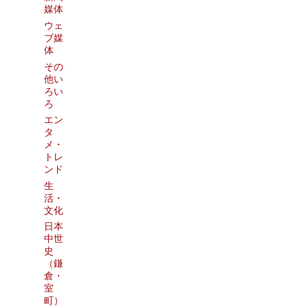
媒体
ウェ
ブ媒
体
その
他い
ろい
ろ
エン
タ
メ・
トレ
ンド
生
活・
文化
日本
中世
史
（鎌
倉・
室
町）