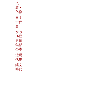
仏
教・
仏像
日本
古代
史
かみ
ゆ歴
史編
集部
の本
近現
代史
縄文
時代