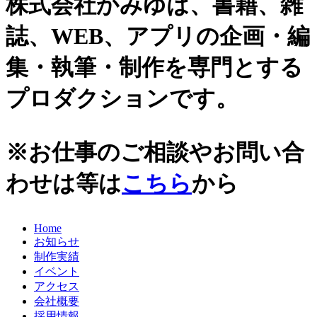
株式会社かみゆは、書籍、雑
史跡ガイド
2021年
誌、WEB、アプリの企画・編
その他歴史関連
2020年
美術史、絵画、アート
集・執筆・制作を専門とする
宗教、神話、神社仏閣
2019年
日本文化、民俗
プロダクションです。
天皇制
2018年
地政学
2017年
雑誌媒体
※お仕事のご相談やお問い合
広報誌、新聞媒体
2016年
ウェブ媒体
わせは等は
こちら
から
2015年
その他いろいろ
エンタメ・トレンド
2014年
生活・文化
Home
2013年
日本中世史（鎌倉・室町）
お知らせ
仏教・仏像
2012年
制作実績
日本古代史
イベント
かみゆ歴史編集部の本
2011年
アクセス
近現代史
会社概要
2010年
縄文時代
採用情報