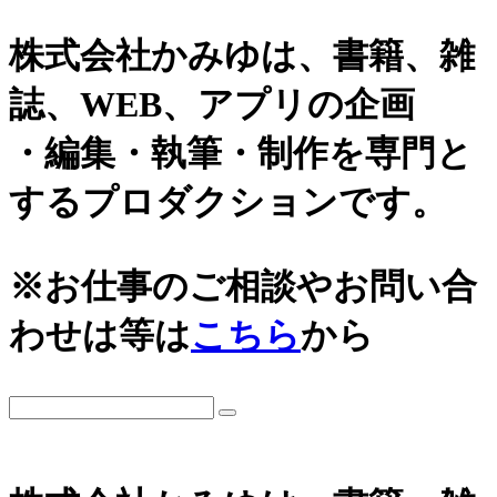
株式会社かみゆは、書籍、雑
誌、WEB、アプリの企画
・編集・執筆・制作を専門と
するプロダクションです。
カテゴリーから探す
アーカイブ
※お仕事のご相談やお問い合
城
2026年
わせは等は
こちら
から
日本史通史
戦国時代、戦国武将
2025年
江戸時代、幕末
2024年
世界史関連
三国志、中国史
2023年
小・中学生向け歴史書
2022年
大河ドラマ、テレビ・映画関連