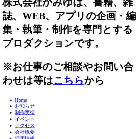
株式会社かみゆは、書籍、雑
史跡ガイド
2021年
誌、WEB、アプリの企画・編
その他歴史関連
2020年
美術史、絵画、アート
集・執筆・制作を専門とする
宗教、神話、神社仏閣
2019年
日本文化、民俗
プロダクションです。
天皇制
2018年
地政学
2017年
雑誌媒体
※お仕事のご相談やお問い合
広報誌、新聞媒体
2016年
ウェブ媒体
わせは等は
こちら
から
2015年
その他いろいろ
エンタメ・トレンド
2014年
生活・文化
Home
2013年
日本中世史（鎌倉・室町）
お知らせ
仏教・仏像
2012年
制作実績
日本古代史
イベント
かみゆ歴史編集部の本
2011年
アクセス
近現代史
会社概要
2010年
縄文時代
採用情報