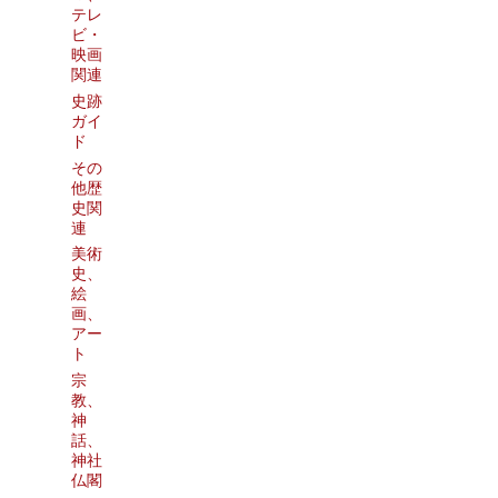
テレ
ビ・
映画
関連
史跡
ガイ
ド
その
他歴
史関
連
美術
史、
絵
画、
アー
ト
宗
教、
神
話、
神社
仏閣