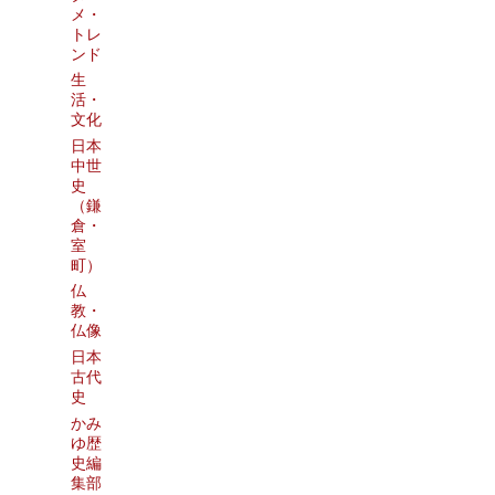
メ・
トレ
ンド
生
活・
文化
日本
中世
史
（鎌
倉・
室
町）
仏
教・
仏像
日本
古代
史
かみ
ゆ歴
史編
集部