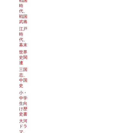
戦国
時
代、
戦国
武将
江戸
時
代、
幕末
世界
史関
連
三国
志、
中国
史
小・
中学
生向
け歴
史書
大河
ドラ
マ、