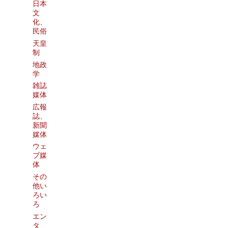
日本
文
化、
民俗
天皇
制
地政
学
雑誌
媒体
広報
誌、
新聞
媒体
ウェ
ブ媒
体
その
他い
ろい
ろ
エン
タ