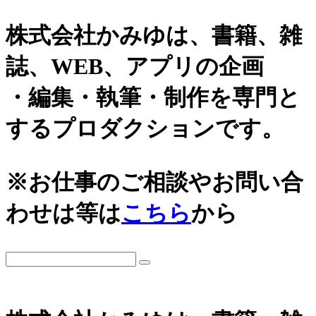
株式会社かみゆは、書籍、雑
誌、WEB、アプリの企画
・編集・執筆・制作を専門と
するプロダクションです。
カテゴリーから探す
アーカイブ
※お仕事のご相談やお問い合
城
2026年
わせは等は
こちら
から
日本史通史
戦国時代、戦国武将
2025年
江戸時代、幕末
2024年
世界史関連
三国志、中国史
2023年
小・中学生向け歴史書
2022年
大河ドラマ、テレビ・映画関連