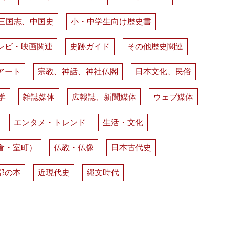
三国志、中国史
小・中学生向け歴史書
レビ・映画関連
史跡ガイド
その他歴史関連
アート
宗教、神話、神社仏閣
日本文化、民俗
学
雑誌媒体
広報誌、新聞媒体
ウェブ媒体
エンタメ・トレンド
生活・文化
倉・室町）
仏教・仏像
日本古代史
部の本
近現代史
縄文時代