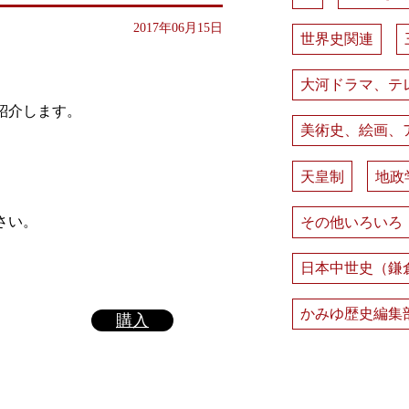
2017年06月15日
世界史関連
大河ドラマ、テ
紹介します。
美術史、絵画、
天皇制
地政
。
さい。
その他いろいろ
日本中世史（鎌
かみゆ歴史編集
購入