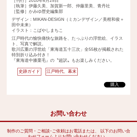
［刊行］2010年6月25日
［執筆］伊藤久美、加賀新一郎、仲藤里美、青丹社
2009年
［監修］かみゆ歴史編集部
デザイン：MIKAN-DESIGN（ミカンデザイン／美柑和俊＋
田中未来）
イラスト：こばやしまちこ
江戸時代の愉快痛快な旅路を、たっぷりの浮世絵、イラス
ト、写真で解説。
歌川広重の浮世絵「東海道五十三次」全55枚が掲載された
特別折り込み付き！
『東海道中膝栗毛』の〝超訳〟もお楽しみください。
史跡ガイド
江戸時代、幕末
購入
お問い合わせ
制作のご質問・ご相談･ご依頼はお電話または、 以下のお問い合
わせフォームよりお問い合わせください。