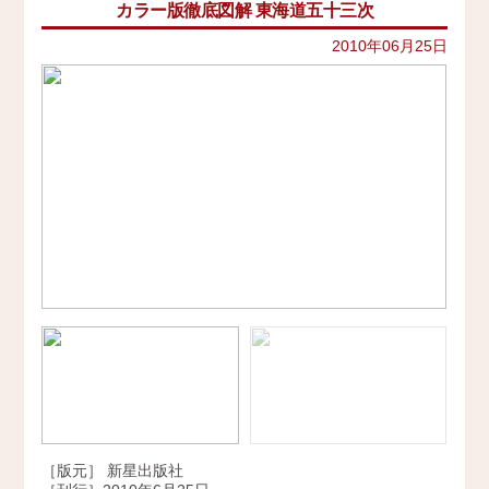
カラー版徹底図解 東海道五十三次
イベント
史跡ガイド
2021年
その他歴史関連
2010年06月25日
アクセス
美術史、絵画、アート
2020年
宗教、神話、神社仏閣
2019年
会社概要
日本文化、民俗
天皇制
2018年
地政学
採用情報
2017年
雑誌媒体
広報誌、新聞媒体
お問い合わせ
2016年
ウェブ媒体
2015年
その他いろいろ
Twitter
エンタメ・トレンド
2014年
生活・文化
2013年
日本中世史（鎌倉・室町）
仏教・仏像
2012年
日本古代史
かみゆ歴史編集部の本
2011年
近現代史
［版元］ 新星出版社
2010年
縄文時代