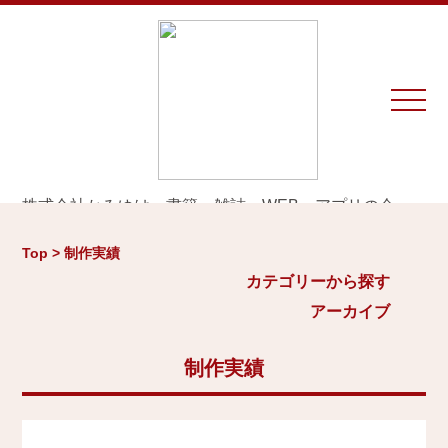
株式会社かみゆは、書籍、雑誌、WEB、アプリの企
画・編集・執筆・制作を専門とするプロダクションで
カテゴリーから探す
アーカイブ
す。
Top > 制作実績
※お仕事のご相談やお問い合わせは等は
こちら
から
城
カテゴリーから探す
2026年
日本史通史
アーカイブ
Home
戦国時代、戦国武将
2025年
江戸時代、幕末
2024年
制作実績
お知らせ
世界史関連
三国志、中国史
2023年
制作実績
小・中学生向け歴史書
2022年
大河ドラマ、テレビ・映画関連