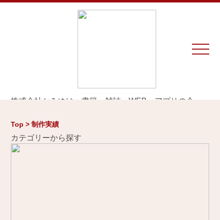
株式会社かみゆは、書籍、雑誌、WEB、アプリの企
画・編集・執筆・制作を専門とするプロダクションで
す。
Top > 制作実績
※お仕事のご相談やお問い合わせは等は
こちら
から
カテゴリーから探す
Home
お知らせ
制作実績