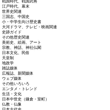
戦国時代、戦国武将
江戸時代、幕末
世界史関連
三国志、中国史
小・中学生向け歴史書
大河ドラマ、テレビ・映画関連
史跡ガイド
その他歴史関連
美術史、絵画、アート
宗教、神話、神社仏閣
日本文化、民俗
天皇制
地政学
雑誌媒体
広報誌、新聞媒体
ウェブ媒体
その他いろいろ
エンタメ・トレンド
生活・文化
日本中世史（鎌倉・室町）
仏教・仏像
日本古代史