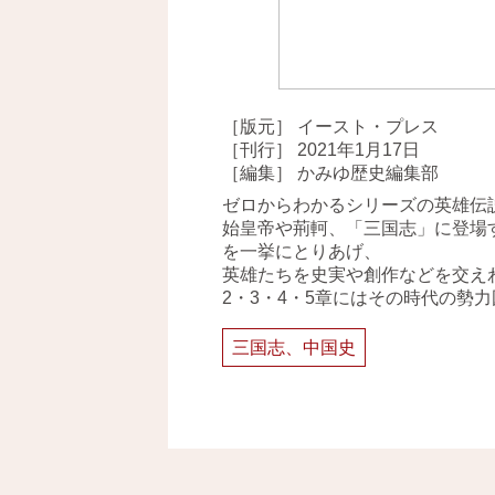
［版元］ イースト・プレス
［刊行］ 2021年1月17日
［編集］ かみゆ歴史編集部
ゼロからわかるシリーズの英雄伝
始皇帝や荊軻、「三国志」に登場
を一挙にとりあげ、
英雄たちを史実や創作などを交え
2・3・4・5章にはその時代の勢
三国志、中国史