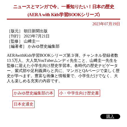
ニュースとマンガで今、一番知りたい！日本の歴史
(AERA with Kids学習BOOKシリーズ)
2023年07月19日
［版元］ 朝日新聞出版
［刊行］ 2023年7月21日
［監修］ 山﨑圭一
［編著者］ かみゆ歴史編集部
AERAwithKids学習BOOKシリーズ第３弾。チャンネル登録者数
13.5万人、大人気YouTuberムンディ先生こと、山﨑圭一先生を
監修に迎えた小学生向け歴史学習本。各時代の歴史ナビゲータ
ー、紫式部や足利義満らと共に、マンガとQAページで楽しく歴
史が学べます。豊富な画像と情報量で、小学生だけでなく、大
人も楽しめる充実の内容です。
かみゆ歴史編集部の本
小・中学生向け歴史書
日本史通史
購入