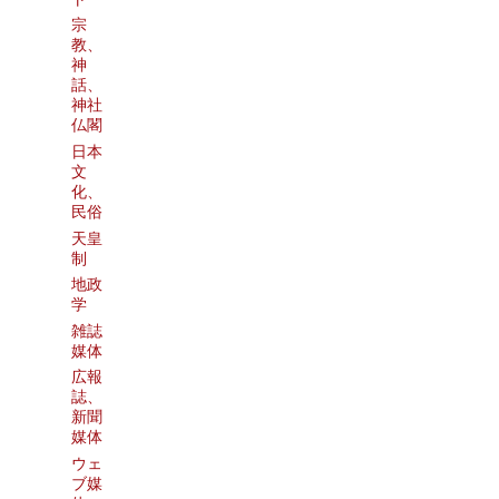
宗
教、
神
話、
神社
仏閣
日本
文
化、
民俗
天皇
制
地政
学
雑誌
媒体
広報
誌、
新聞
媒体
ウェ
ブ媒