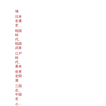
城
日本
史通
史
戦国
時
代、
戦国
武将
江戸
時
代、
幕末
世界
史関
連
三国
志、
中国
史
小・