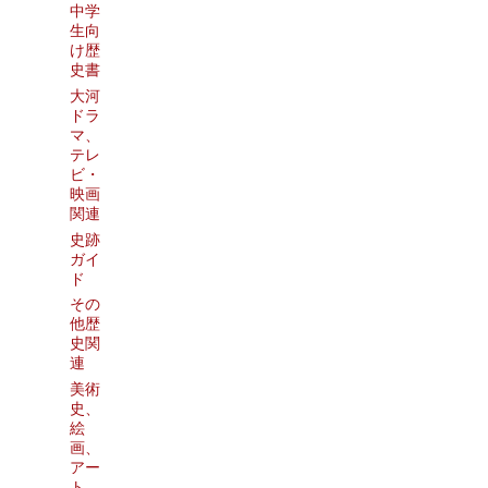
中学
生向
け歴
史書
大河
ドラ
マ、
テレ
ビ・
映画
関連
史跡
ガイ
ド
その
他歴
史関
連
美術
史、
絵
画、
アー
ト