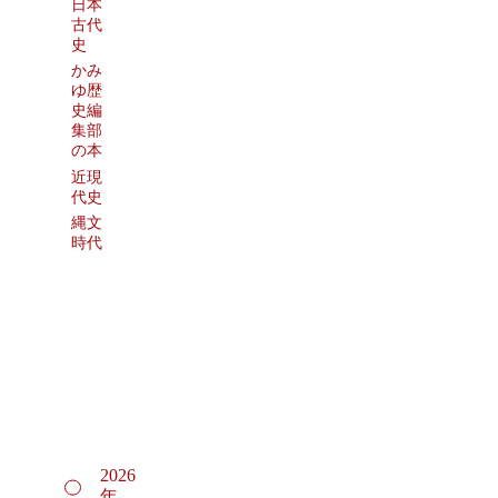
日本
古代
史
かみ
ゆ歴
史編
集部
の本
近現
代史
縄文
時代
2026
年