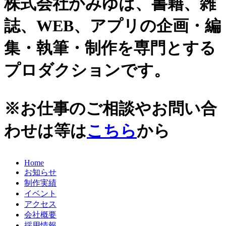
株式会社かみゆは、書籍、雑
史跡ガイド
2021年
誌、WEB、アプリの企画・編
その他歴史関連
2020年
美術史、絵画、アート
集・執筆・制作を専門とする
宗教、神話、神社仏閣
2019年
日本文化、民俗
プロダクションです。
天皇制
2018年
地政学
2017年
雑誌媒体
※お仕事のご相談やお問い合
広報誌、新聞媒体
2016年
ウェブ媒体
わせは等は
こちら
から
2015年
その他いろいろ
エンタメ・トレンド
2014年
生活・文化
Home
2013年
日本中世史（鎌倉・室町）
お知らせ
仏教・仏像
2012年
制作実績
日本古代史
イベント
かみゆ歴史編集部の本
2011年
アクセス
近現代史
会社概要
2010年
縄文時代
採用情報