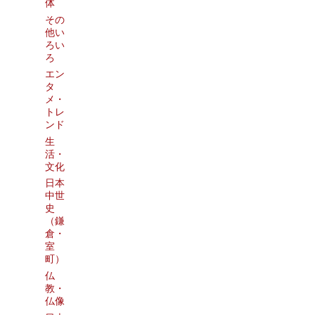
体
その
他い
ろい
ろ
エン
タ
メ・
トレ
ンド
生
活・
文化
日本
中世
史
（鎌
倉・
室
町）
仏
教・
仏像