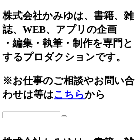
株式会社かみゆは、書籍、雑
誌、WEB、アプリの企画
・編集・執筆・制作を専門と
するプロダクションです。
カテゴリーから探す
アーカイブ
※お仕事のご相談やお問い合
城
2026年
わせは等は
こちら
から
日本史通史
戦国時代、戦国武将
2025年
江戸時代、幕末
2024年
世界史関連
三国志、中国史
2023年
小・中学生向け歴史書
2022年
大河ドラマ、テレビ・映画関連