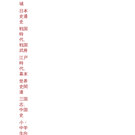
城
日本
史通
史
戦国
時
代、
戦国
武将
江戸
時
代、
幕末
世界
史関
連
三国
志、
中国
史
小・
中学
生向