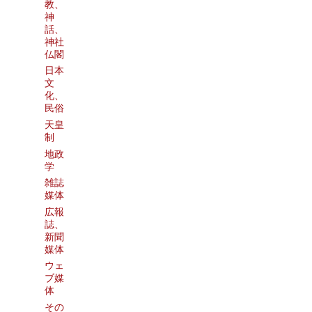
教、
神
話、
神社
仏閣
日本
文
化、
民俗
天皇
制
地政
学
雑誌
媒体
広報
誌、
新聞
媒体
ウェ
ブ媒
体
その