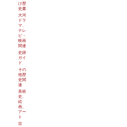
け歴
史書
大河
ドラ
マ、
テレ
ビ・
映画
関連
史跡
ガイ
ド
その
他歴
史関
連
美術
史、
絵
画、
アー
ト
宗