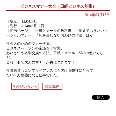
ビジネスマナー大全（日経ビジネス別冊）
2014年03月17日
［版元］ 日経BP社
［刊行］2014年3月17日
［担当ページ］「手紙とメールの教科書」「覚えておきたいソ
ーシャルマナー」「礼を失しないおわびの作法」ほか
社会人のためのマナー全集。
ビジネスパーソンの常識＆非常識、
あいさつや名刺交換の方法、手紙・メール・SNSの使い方な
ど、
これ一冊で大人のマナーが身につきます！
社員教育もコンプライアンスにも欠ける弊社にとって、
たいへん勉強になる仕事でした。
その他いろいろ
雑誌媒体
購入