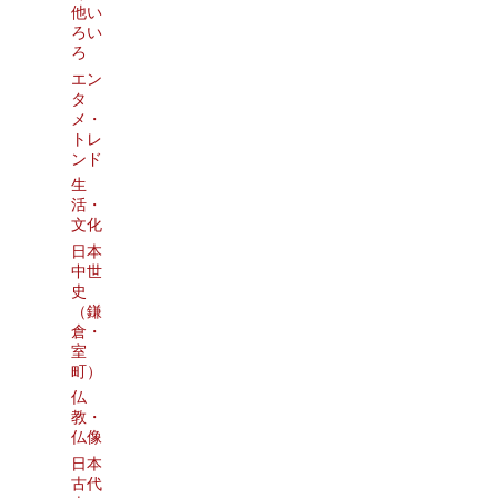
他い
ろい
ろ
エン
タ
メ・
トレ
ンド
生
活・
文化
日本
中世
史
（鎌
倉・
室
町）
仏
教・
仏像
日本
古代