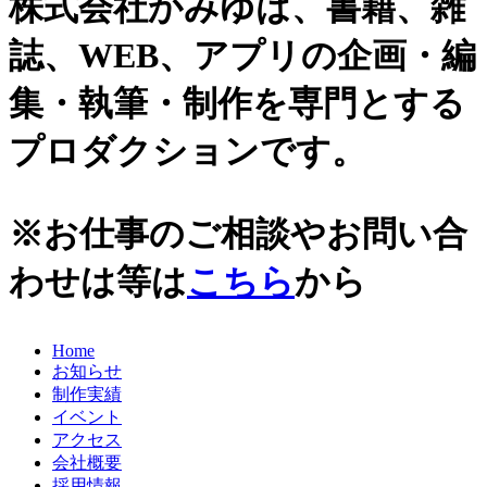
株式会社かみゆは、書籍、雑
史跡ガイド
2021年
誌、WEB、アプリの企画・編
その他歴史関連
2020年
美術史、絵画、アート
集・執筆・制作を専門とする
宗教、神話、神社仏閣
2019年
日本文化、民俗
プロダクションです。
天皇制
2018年
地政学
2017年
雑誌媒体
※お仕事のご相談やお問い合
広報誌、新聞媒体
2016年
ウェブ媒体
わせは等は
こちら
から
2015年
その他いろいろ
エンタメ・トレンド
2014年
生活・文化
Home
2013年
日本中世史（鎌倉・室町）
お知らせ
仏教・仏像
2012年
制作実績
日本古代史
イベント
かみゆ歴史編集部の本
2011年
アクセス
近現代史
会社概要
2010年
縄文時代
採用情報