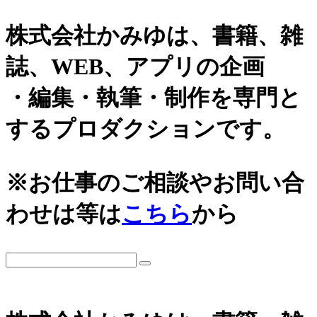
株式会社かみゆは、書籍、雑
誌、WEB、アプリの企画
・編集・執筆・制作を専門と
するプロダクションです。
カテゴリーから探す
アーカイブ
※お仕事のご相談やお問い合
城
2026年
わせは等は
こちら
から
日本史通史
戦国時代、戦国武将
2025年
江戸時代、幕末
2024年
世界史関連
三国志、中国史
2023年
小・中学生向け歴史書
2022年
大河ドラマ、テレビ・映画関連