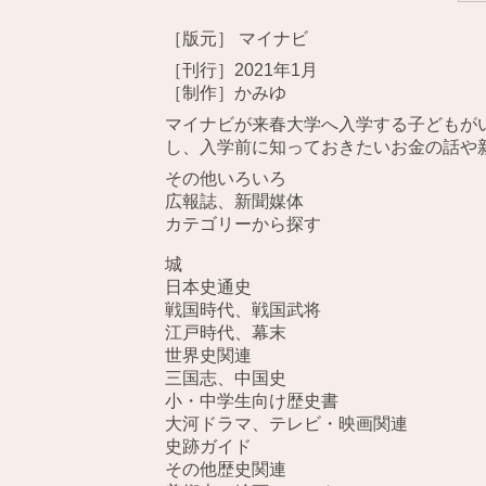
［版元］ マイナビ
［刊行］2021年1月
［制作］かみゆ
マイナビが来春大学へ入学する子どもが
し、入学前に知っておきたいお金の話や
その他いろいろ
広報誌、新聞媒体
カテゴリーから探す
城
日本史通史
戦国時代、戦国武将
江戸時代、幕末
世界史関連
三国志、中国史
小・中学生向け歴史書
大河ドラマ、テレビ・映画関連
史跡ガイド
その他歴史関連