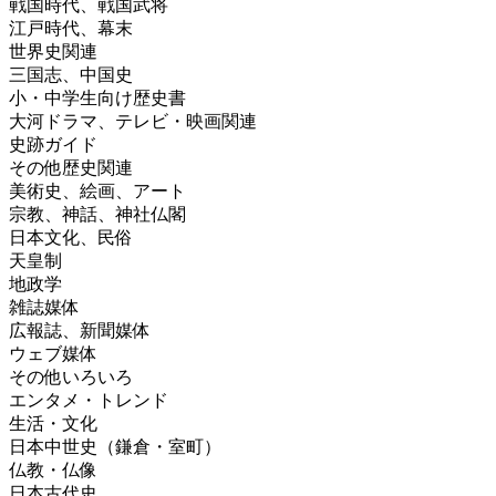
戦国時代、戦国武将
江戸時代、幕末
世界史関連
三国志、中国史
小・中学生向け歴史書
大河ドラマ、テレビ・映画関連
史跡ガイド
その他歴史関連
美術史、絵画、アート
宗教、神話、神社仏閣
日本文化、民俗
天皇制
地政学
雑誌媒体
広報誌、新聞媒体
ウェブ媒体
その他いろいろ
エンタメ・トレンド
生活・文化
日本中世史（鎌倉・室町）
仏教・仏像
日本古代史