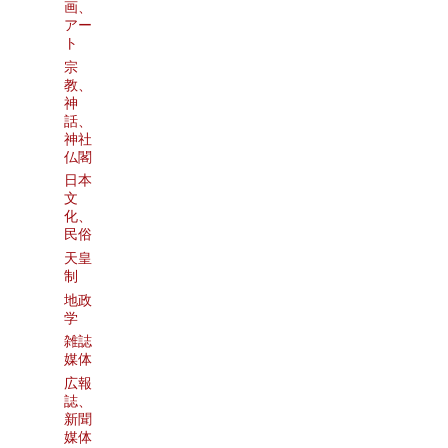
画、
アー
ト
宗
教、
神
話、
神社
仏閣
日本
文
化、
民俗
天皇
制
地政
学
雑誌
媒体
広報
誌、
新聞
媒体