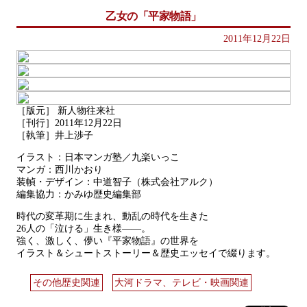
乙女の「平家物語」
2011年12月22日
［版元］ 新人物往来社
［刊行］2011年12月22日
［執筆］井上渉子
イラスト：日本マンガ塾／九楽いっこ
マンガ：西川かおり
装幀・デザイン：中道智子（株式会社アルク）
編集協力：かみゆ歴史編集部
時代の変革期に生まれ、動乱の時代を生きた
26人の「泣ける」生き様——。
強く、激しく、儚い『平家物語』の世界を
イラスト＆シュートストーリー＆歴史エッセイで綴ります。
その他歴史関連
大河ドラマ、テレビ・映画関連