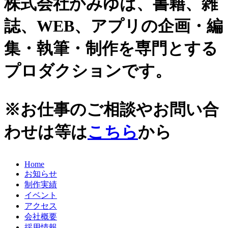
株式会社かみゆは、書籍、雑
史跡ガイド
2021年
誌、WEB、アプリの企画・編
その他歴史関連
2020年
美術史、絵画、アート
集・執筆・制作を専門とする
宗教、神話、神社仏閣
2019年
日本文化、民俗
プロダクションです。
天皇制
2018年
地政学
2017年
雑誌媒体
※お仕事のご相談やお問い合
広報誌、新聞媒体
2016年
ウェブ媒体
わせは等は
こちら
から
2015年
その他いろいろ
エンタメ・トレンド
2014年
生活・文化
Home
2013年
日本中世史（鎌倉・室町）
お知らせ
仏教・仏像
2012年
制作実績
日本古代史
イベント
かみゆ歴史編集部の本
2011年
アクセス
近現代史
会社概要
2010年
縄文時代
採用情報