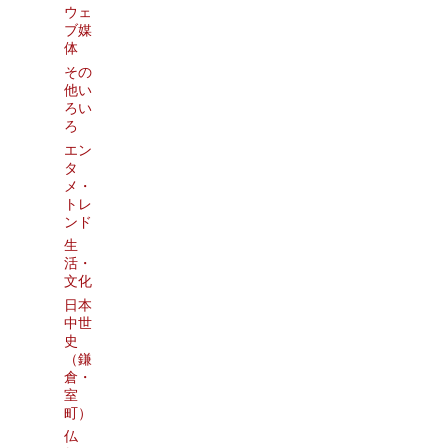
ウェ
ブ媒
体
その
他い
ろい
ろ
エン
タ
メ・
トレ
ンド
生
活・
文化
日本
中世
史
（鎌
倉・
室
町）
仏