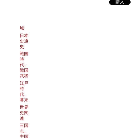
購入
城
日本
史通
史
戦国
時
代、
戦国
武将
江戸
時
代、
幕末
世界
史関
連
三国
志、
中国