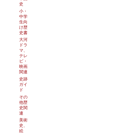
史
小・
中学
生向
け歴
史書
大河
ドラ
マ、
テレ
ビ・
映画
関連
史跡
ガイ
ド
その
他歴
史関
連
美術
史、
絵