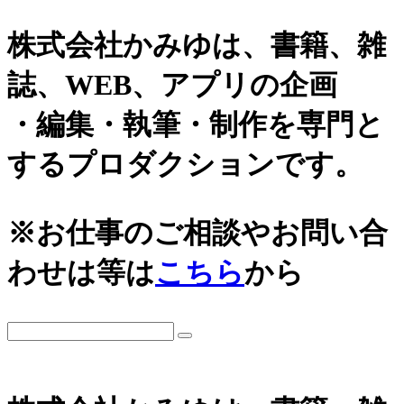
株式会社かみゆは、書籍、雑
誌、WEB、アプリの企画
・編集・執筆・制作を専門と
するプロダクションです。
カテゴリーから探す
アーカイブ
※お仕事のご相談やお問い合
城
2026年
わせは等は
こちら
から
日本史通史
戦国時代、戦国武将
2025年
江戸時代、幕末
2024年
世界史関連
三国志、中国史
2023年
小・中学生向け歴史書
2022年
大河ドラマ、テレビ・映画関連