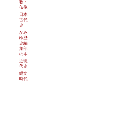
教・
仏像
日本
古代
史
かみ
ゆ歴
史編
集部
の本
近現
代史
縄文
時代