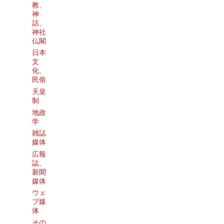
教、
神
話、
神社
仏閣
日本
文
化、
民俗
天皇
制
地政
学
雑誌
媒体
広報
誌、
新聞
媒体
ウェ
ブ媒
体
その