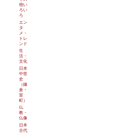
他い
ろい
ろ
エン
タ
メ・
トレ
ンド
生
活・
文化
日本
中世
史
（鎌
倉・
室
町）
仏
教・
仏像
日本
古代