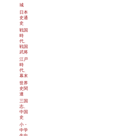
城
日本
史通
史
戦国
時
代、
戦国
武将
江戸
時
代、
幕末
世界
史関
連
三国
志、
中国
史
小・
中学
生向