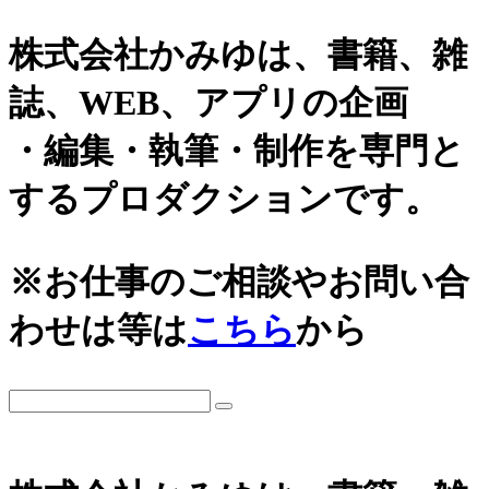
株式会社かみゆは、書籍、雑
誌、WEB、アプリの企画
・編集・執筆・制作を専門と
するプロダクションです。
カテゴリーから探す
アーカイブ
※お仕事のご相談やお問い合
城
2026年
わせは等は
こちら
から
日本史通史
戦国時代、戦国武将
2025年
江戸時代、幕末
2024年
世界史関連
三国志、中国史
2023年
小・中学生向け歴史書
2022年
大河ドラマ、テレビ・映画関連