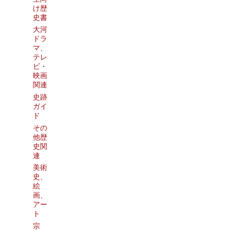
け歴
史書
大河
ドラ
マ、
テレ
ビ・
映画
関連
史跡
ガイ
ド
その
他歴
史関
連
美術
史、
絵
画、
アー
ト
宗