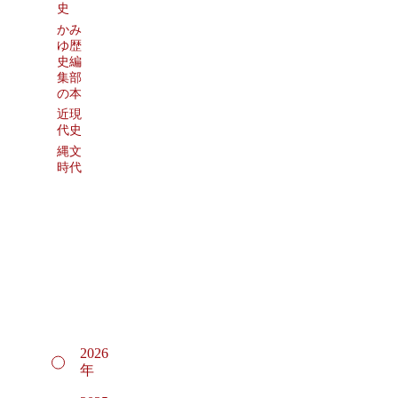
史
かみ
ゆ歴
史編
集部
の本
近現
代史
縄文
時代
2026
年