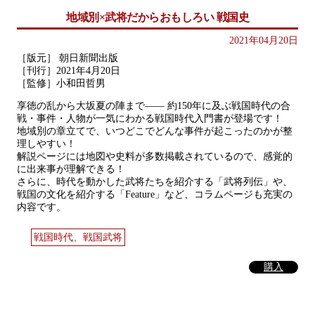
地域別×武将だからおもしろい 戦国史
2021年04月20日
［版元］ 朝日新聞出版
［刊行］2021年4月20日
［監修］小和田哲男
享徳の乱から大坂夏の陣まで—— 約150年に及ぶ戦国時代の合
戦・事件・人物が一気にわかる戦国時代入門書が登場です！
地域別の章立てで、いつどこでどんな事件が起こったのかが整
理しやすい！
解説ページには地図や史料が多数掲載されているので、感覚的
に出来事が理解できる！
さらに、時代を動かした武将たちを紹介する「武将列伝」や、
戦国の文化を紹介する「Feature」など、コラムページも充実の
内容です。
戦国時代、戦国武将
購入