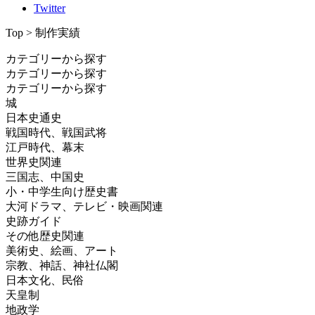
Twitter
Top > 制作実績
カテゴリーから探す
カテゴリーから探す
カテゴリーから探す
城
日本史通史
戦国時代、戦国武将
江戸時代、幕末
世界史関連
三国志、中国史
小・中学生向け歴史書
大河ドラマ、テレビ・映画関連
史跡ガイド
その他歴史関連
美術史、絵画、アート
宗教、神話、神社仏閣
日本文化、民俗
天皇制
地政学