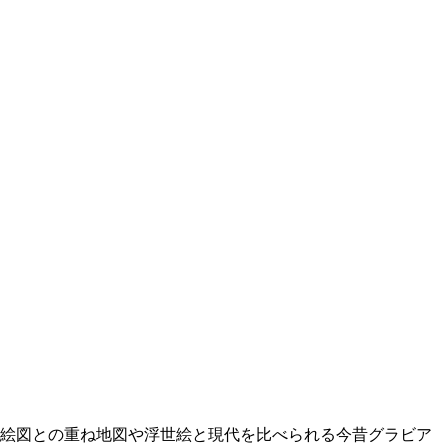
り絵図との重ね地図や浮世絵と現代を比べられる今昔グラビア