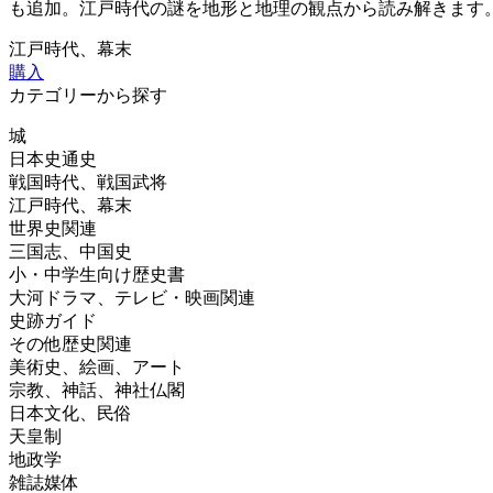
も追加。江戸時代の謎を地形と地理の観点から読み解きます
江戸時代、幕末
購入
カテゴリーから探す
城
日本史通史
戦国時代、戦国武将
江戸時代、幕末
世界史関連
三国志、中国史
小・中学生向け歴史書
大河ドラマ、テレビ・映画関連
史跡ガイド
その他歴史関連
美術史、絵画、アート
宗教、神話、神社仏閣
日本文化、民俗
天皇制
地政学
雑誌媒体