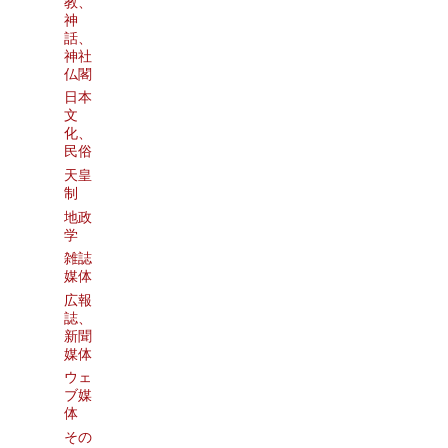
教、
神
話、
神社
仏閣
日本
文
化、
民俗
天皇
制
地政
学
雑誌
媒体
広報
誌、
新聞
媒体
ウェ
ブ媒
体
その