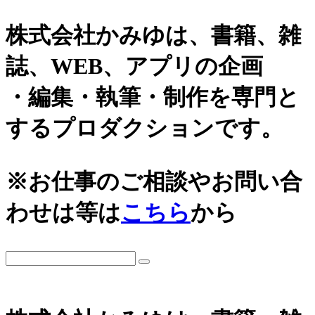
株式会社かみゆは、書籍、雑
誌、WEB、アプリの企画
・編集・執筆・制作を専門と
するプロダクションです。
カテゴリーから探す
アーカイブ
※お仕事のご相談やお問い合
城
2026年
わせは等は
こちら
から
日本史通史
戦国時代、戦国武将
2025年
江戸時代、幕末
2024年
世界史関連
三国志、中国史
2023年
小・中学生向け歴史書
2022年
大河ドラマ、テレビ・映画関連