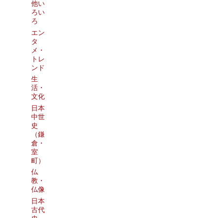
他い
ろい
ろ
エン
タ
メ・
トレ
ンド
生
活・
文化
日本
中世
史
（鎌
倉・
室
町）
仏
教・
仏像
日本
古代