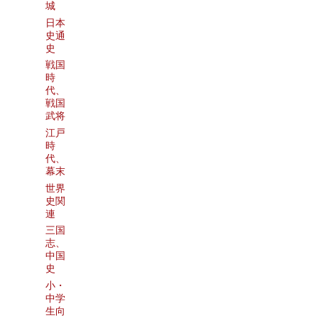
城
日本
史通
史
戦国
時
代、
戦国
武将
江戸
時
代、
幕末
世界
史関
連
三国
志、
中国
史
小・
中学
生向