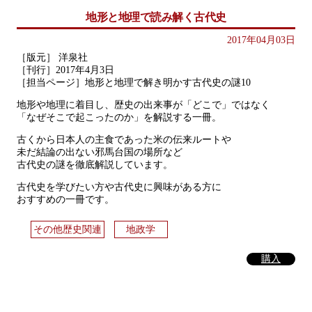
地形と地理で読み解く古代史
2017年04月03日
［版元］ 洋泉社
［刊行］2017年4月3日
［担当ページ］地形と地理で解き明かす古代史の謎10
地形や地理に着目し、歴史の出来事が「どこで」ではなく
「なぜそこで起こったのか」を解説する一冊。
古くから日本人の主食であった米の伝来ルートや
未だ結論の出ない邪馬台国の場所など
古代史の謎を徹底解説しています。
古代史を学びたい方や古代史に興味がある方に
おすすめの一冊です。
その他歴史関連
地政学
購入