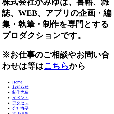
株式会社かみゆは、書籍、雑
史跡ガイド
2021年
誌、WEB、アプリの企画・編
その他歴史関連
2020年
美術史、絵画、アート
集・執筆・制作を専門とする
宗教、神話、神社仏閣
2019年
日本文化、民俗
プロダクションです。
天皇制
2018年
地政学
2017年
雑誌媒体
※お仕事のご相談やお問い合
広報誌、新聞媒体
2016年
ウェブ媒体
わせは等は
こちら
から
2015年
その他いろいろ
エンタメ・トレンド
2014年
生活・文化
Home
2013年
日本中世史（鎌倉・室町）
お知らせ
仏教・仏像
2012年
制作実績
日本古代史
イベント
かみゆ歴史編集部の本
2011年
アクセス
近現代史
会社概要
2010年
縄文時代
採用情報