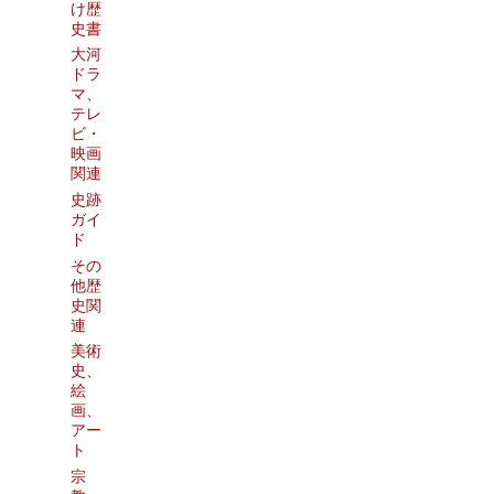
け歴
史書
大河
ドラ
マ、
テレ
ビ・
映画
関連
史跡
ガイ
ド
その
他歴
史関
連
美術
史、
絵
画、
アー
ト
宗