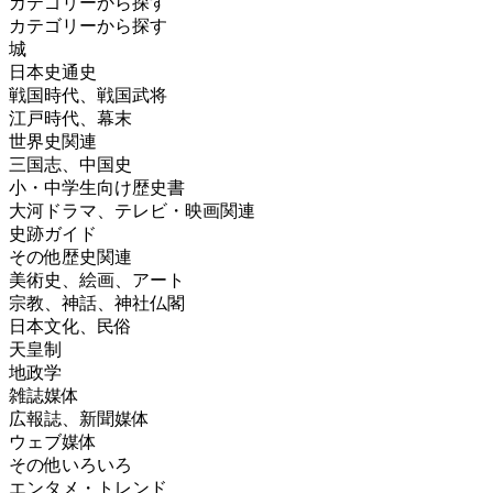
カテゴリーから探す
カテゴリーから探す
城
日本史通史
戦国時代、戦国武将
江戸時代、幕末
世界史関連
三国志、中国史
小・中学生向け歴史書
大河ドラマ、テレビ・映画関連
史跡ガイド
その他歴史関連
美術史、絵画、アート
宗教、神話、神社仏閣
日本文化、民俗
天皇制
地政学
雑誌媒体
広報誌、新聞媒体
ウェブ媒体
その他いろいろ
エンタメ・トレンド