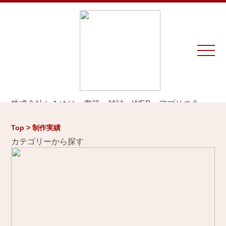
株式会社かみゆは、書籍、雑誌、WEB、アプリの企
画・編集・執筆・制作を専門とするプロダクションで
す。
Top > 制作実績
※お仕事のご相談やお問い合わせは等は
こちら
から
カテゴリーから探す
Home
お知らせ
制作実績