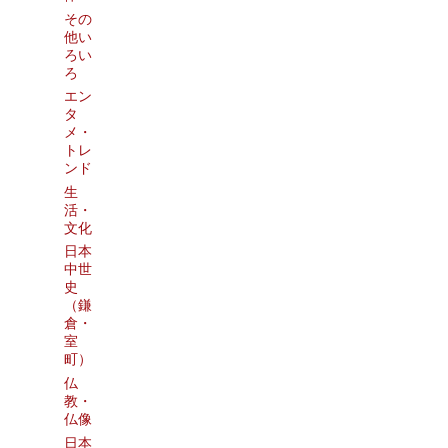
その
他い
ろい
ろ
エン
タ
メ・
トレ
ンド
生
活・
文化
日本
中世
史
（鎌
倉・
室
町）
仏
教・
仏像
日本