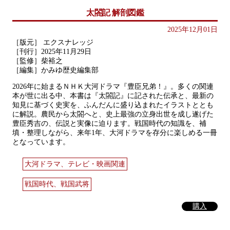
太閤記 解剖図鑑
2025年12月01日
［版元］ エクスナレッジ
［刊行］2025年11月29日
［監修］柴裕之
［編集］かみゆ歴史編集部
2026年に始まるＮＨＫ大河ドラマ『豊臣兄弟！』。多くの関連
本が世に出る中、本書は『太閤記』に記された伝承と、最新の
知見に基づく史実を、ふんだんに盛り込まれたイラストととも
に解説。農民から太閤へと、史上最強の立身出世を成し遂げた
豊臣秀吉の、伝説と実像に迫ります。戦国時代の知識を、補
填・整理しながら、来年1年、大河ドラマを存分に楽しめる一冊
となっています。
大河ドラマ、テレビ・映画関連
戦国時代、戦国武将
購入