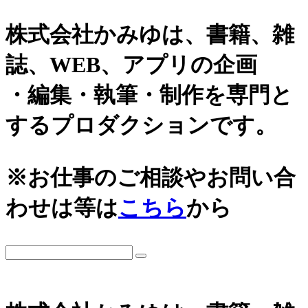
株式会社かみゆは、書籍、雑
誌、WEB、アプリの企画
・編集・執筆・制作を専門と
するプロダクションです。
カテゴリーから探す
アーカイブ
※お仕事のご相談やお問い合
城
2026年
わせは等は
こちら
から
日本史通史
戦国時代、戦国武将
2025年
江戸時代、幕末
2024年
世界史関連
三国志、中国史
2023年
小・中学生向け歴史書
2022年
大河ドラマ、テレビ・映画関連