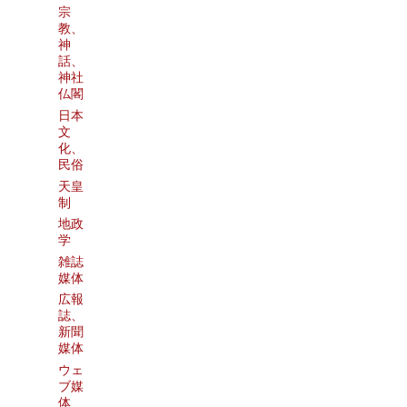
宗
教、
神
話、
神社
仏閣
日本
文
化、
民俗
天皇
制
地政
学
雑誌
媒体
広報
誌、
新聞
媒体
ウェ
ブ媒
体