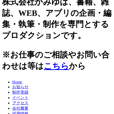
株式会社かみゆは、書籍、雑
史跡ガイド
2021年
誌、WEB、アプリの企画・編
その他歴史関連
2020年
美術史、絵画、アート
集・執筆・制作を専門とする
宗教、神話、神社仏閣
2019年
日本文化、民俗
プロダクションです。
天皇制
2018年
地政学
2017年
雑誌媒体
※お仕事のご相談やお問い合
広報誌、新聞媒体
2016年
ウェブ媒体
わせは等は
こちら
から
2015年
その他いろいろ
エンタメ・トレンド
2014年
生活・文化
Home
2013年
日本中世史（鎌倉・室町）
お知らせ
仏教・仏像
2012年
制作実績
日本古代史
イベント
かみゆ歴史編集部の本
2011年
アクセス
近現代史
会社概要
2010年
縄文時代
採用情報