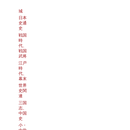
城
日本
史通
史
戦国
時
代、
戦国
武将
江戸
時
代、
幕末
世界
史関
連
三国
志、
中国
史
小・