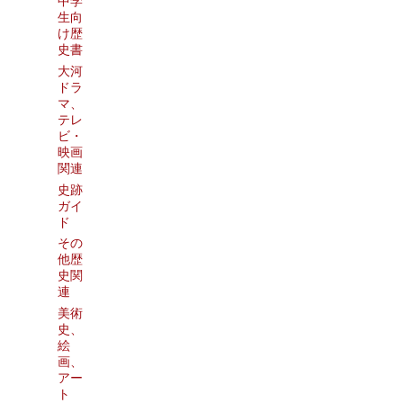
中学
生向
け歴
史書
大河
ドラ
マ、
テレ
ビ・
映画
関連
史跡
ガイ
ド
その
他歴
史関
連
美術
史、
絵
画、
アー
ト