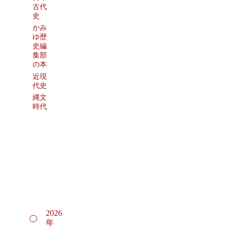
古代
史
かみ
ゆ歴
史編
集部
の本
近現
代史
縄文
時代
2026
年