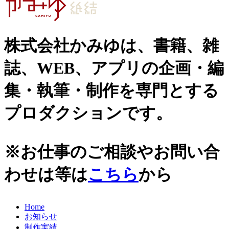
史跡ガイド
2021年
その他歴史関連
2020年
美術史、絵画、アート
株式会社かみゆは、書籍、雑
宗教、神話、神社仏閣
2019年
日本文化、民俗
誌、WEB、アプリの企画・編
天皇制
2018年
地政学
集・執筆・制作を専門とする
2017年
雑誌媒体
広報誌、新聞媒体
プロダクションです。
2016年
ウェブ媒体
2015年
その他いろいろ
エンタメ・トレンド
2014年
※お仕事のご相談やお問い合
生活・文化
2013年
日本中世史（鎌倉・室町）
わせは等は
こちら
から
仏教・仏像
2012年
日本古代史
かみゆ歴史編集部の本
2011年
Home
近現代史
お知らせ
2010年
縄文時代
制作実績