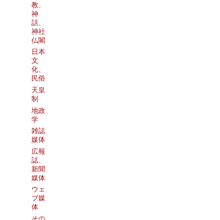
教、
神
話、
神社
仏閣
日本
文
化、
民俗
天皇
制
地政
学
雑誌
媒体
広報
誌、
新聞
媒体
ウェ
ブ媒
体
その