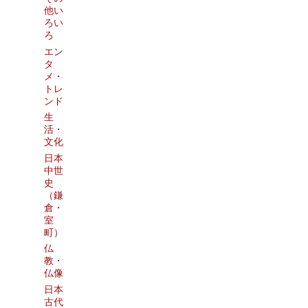
他い
ろい
ろ
エン
タ
メ・
トレ
ンド
生
活・
文化
日本
中世
史
（鎌
倉・
室
町）
仏
教・
仏像
日本
古代