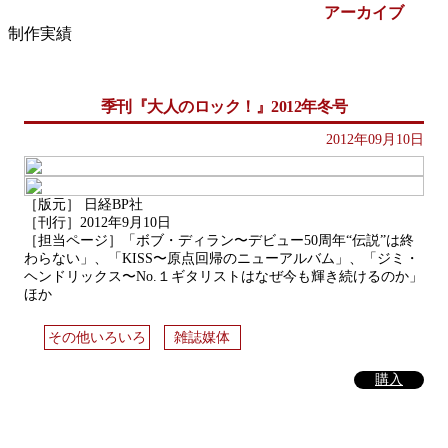
アーカイブ
制作実績
季刊『大人のロック！』2012年冬号
2012年09月10日
［版元］ 日経BP社
［刊行］2012年9月10日
［担当ページ］「ボブ・ディラン〜デビュー50周年“伝説”は終
わらない」、「KISS〜原点回帰のニューアルバム」、「ジミ・
ヘンドリックス〜No.１ギタリストはなぜ今も輝き続けるのか」
ほか
その他いろいろ
雑誌媒体
購入