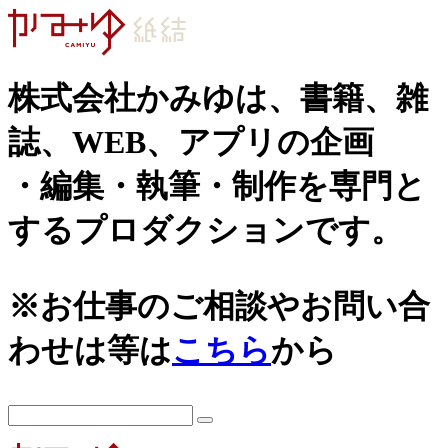
株式会社かみゆは、書籍、雑
誌、WEB、アプリの企画
・編集・執筆・制作を専門と
するプロダクションです。
カテゴリーから探す
アーカイブ
城
2026年
※お仕事のご相談やお問い合
日本史通史
戦国時代、戦国武将
2025年
わせは等は
こちら
から
江戸時代、幕末
2024年
世界史関連
三国志、中国史
2023年
小・中学生向け歴史書
2022年
大河ドラマ、テレビ・映画関連