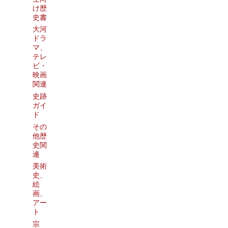
け歴
史書
大河
ドラ
マ、
テレ
ビ・
映画
関連
史跡
ガイ
ド
その
他歴
史関
連
美術
史、
絵
画、
アー
ト
宗