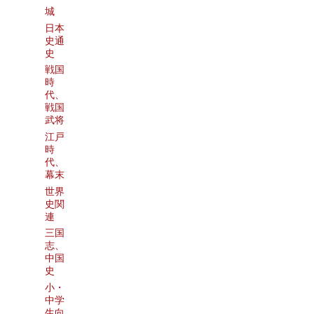
城
日本
史通
史
戦国
時
代、
戦国
武将
江戸
時
代、
幕末
世界
史関
連
三国
志、
中国
史
小・
中学
生向