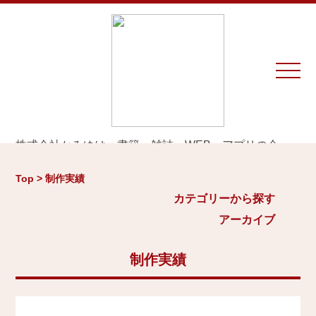
株式会社かみゆは、書籍、雑誌、WEB、アプリの企
画・編集・執筆・制作を専門とするプロダクションで
カテゴリーから探す
アーカイブ
す。
Top > 制作実績
※お仕事のご相談やお問い合わせは等は
こちら
から
城
カテゴリーから探す
2026年
日本史通史
アーカイブ
Home
戦国時代、戦国武将
2025年
江戸時代、幕末
2024年
制作実績
お知らせ
世界史関連
三国志、中国史
2023年
制作実績
小・中学生向け歴史書
2022年
大河ドラマ、テレビ・映画関連