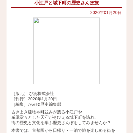
小江戸と城下町の歴史さんぽ旅
イベント
史跡ガイド
2021年
その他歴史関連
2020年01月20日
アクセス
美術史、絵画、アート
2020年
宗教、神話、神社仏閣
2019年
会社概要
日本文化、民俗
天皇制
2018年
地政学
採用情報
2017年
雑誌媒体
広報誌、新聞媒体
お問い合わせ
2016年
ウェブ媒体
2015年
その他いろいろ
Twitter
エンタメ・トレンド
2014年
生活・文化
［版元］ ぴあ株式会社
2013年
日本中世史（鎌倉・室町）
［刊行］2020年1月20日
仏教・仏像
［編集］かみゆ歴史編集部
2012年
日本古代史
古きよき建物や町並みが残る小江戸や
かみゆ歴史編集部の本
威風堂々とした天守がそびえる城下町を訪れ、
2011年
街の歴史と文化を学ぶ歴史さんぽをしてみませんか？
近現代史
2010年
本書では、首都圏から日帰り・一泊で旅を楽しめる街を
縄文時代