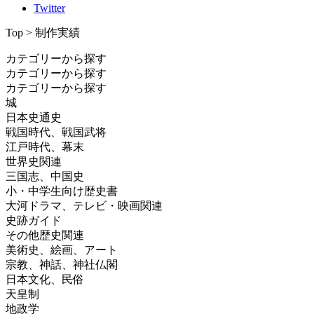
Twitter
Top > 制作実績
カテゴリーから探す
カテゴリーから探す
カテゴリーから探す
城
日本史通史
戦国時代、戦国武将
江戸時代、幕末
世界史関連
三国志、中国史
小・中学生向け歴史書
大河ドラマ、テレビ・映画関連
史跡ガイド
その他歴史関連
美術史、絵画、アート
宗教、神話、神社仏閣
日本文化、民俗
天皇制
地政学