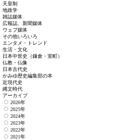
天皇制
地政学
雑誌媒体
広報誌、新聞媒体
ウェブ媒体
その他いろいろ
エンタメ・トレンド
生活・文化
日本中世史（鎌倉・室町）
仏教・仏像
日本古代史
かみゆ歴史編集部の本
近現代史
縄文時代
アーカイブ
2026年
2025年
2024年
2023年
2022年
2021年