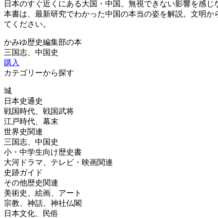
日本のすぐ近くにある大国・中国。無視できない影響を感じ
本書は、最新研究でわかった中国の本当の姿を解説。文明から
てください。
かみゆ歴史編集部の本
三国志、中国史
購入
カテゴリーから探す
城
日本史通史
戦国時代、戦国武将
江戸時代、幕末
世界史関連
三国志、中国史
小・中学生向け歴史書
大河ドラマ、テレビ・映画関連
史跡ガイド
その他歴史関連
美術史、絵画、アート
宗教、神話、神社仏閣
日本文化、民俗