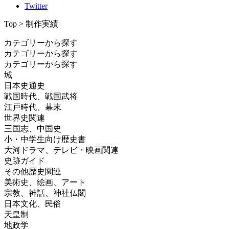
Twitter
Top > 制作実績
カテゴリーから探す
カテゴリーから探す
カテゴリーから探す
城
日本史通史
戦国時代、戦国武将
江戸時代、幕末
世界史関連
三国志、中国史
小・中学生向け歴史書
大河ドラマ、テレビ・映画関連
史跡ガイド
その他歴史関連
美術史、絵画、アート
宗教、神話、神社仏閣
日本文化、民俗
天皇制
地政学