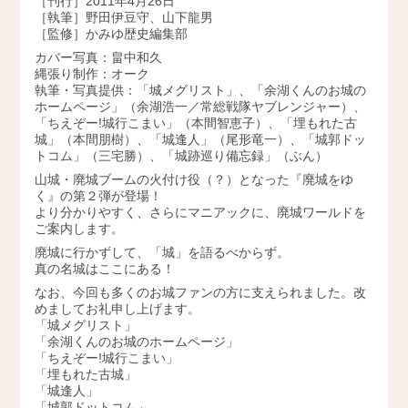
［刊行］2011年4月26日
［執筆］野田伊豆守、山下龍男
2009年
［監修］かみゆ歴史編集部
カバー写真：畠中和久
縄張り制作：オーク
執筆・写真提供：「城メグリスト」、「余湖くんのお城の
ホームページ」（余湖浩一／常総戦隊ヤブレンジャー）、
「ちえぞー!城行こまい」（本間智恵子）、「埋もれた古
城」（本間朋樹）、「城逢人」（尾形竜一）、「城郭ドッ
トコム」（三宅勝）、「城跡巡り備忘録」（ぶん）
山城・廃城ブームの火付け役（？）となった『廃城をゆ
く』の第２弾が登場！
より分かりやすく、さらにマニアックに、廃城ワールドを
ご案内します。
廃城に行かずして、「城」を語るべからず。
真の名城はここにある！
なお、今回も多くのお城ファンの方に支えられました。改
めましてお礼申し上げます。
「城メグリスト」
「余湖くんのお城のホームページ」
「ちえぞー!城行こまい」
「埋もれた古城」
「城逢人」
「城郭ドットコム」