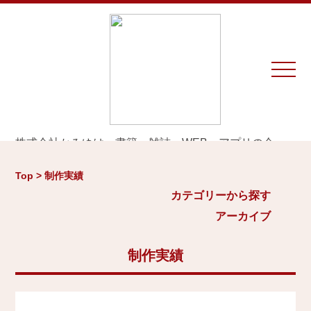
株式会社かみゆは、書籍、雑誌、WEB、アプリの企
画・編集・執筆・制作を専門とするプロダクションで
カテゴリーから探す
アーカイブ
す。
Top > 制作実績
※お仕事のご相談やお問い合わせは等は
こちら
から
城
カテゴリーから探す
2026年
日本史通史
アーカイブ
Home
戦国時代、戦国武将
2025年
江戸時代、幕末
2024年
制作実績
お知らせ
世界史関連
三国志、中国史
2023年
制作実績
小・中学生向け歴史書
2022年
大河ドラマ、テレビ・映画関連