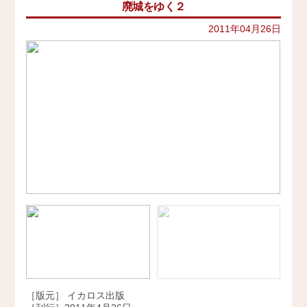
廃城をゆく２
イベント
史跡ガイド
2021年
その他歴史関連
2011年04月26日
アクセス
美術史、絵画、アート
2020年
宗教、神話、神社仏閣
2019年
会社概要
日本文化、民俗
天皇制
2018年
地政学
採用情報
2017年
雑誌媒体
広報誌、新聞媒体
お問い合わせ
2016年
ウェブ媒体
2015年
その他いろいろ
Twitter
エンタメ・トレンド
2014年
生活・文化
2013年
日本中世史（鎌倉・室町）
仏教・仏像
2012年
日本古代史
かみゆ歴史編集部の本
2011年
近現代史
［版元］ イカロス出版
2010年
縄文時代