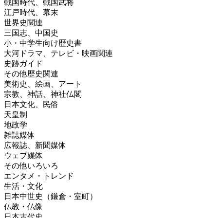
戦国時代、戦国武将
江戸時代、幕末
世界史関連
三国志、中国史
小・中学生向け歴史書
大河ドラマ、テレビ・映画関連
史跡ガイド
その他歴史関連
美術史、絵画、アート
宗教、神話、神社仏閣
日本文化、民俗
天皇制
地政学
雑誌媒体
広報誌、新聞媒体
ウェブ媒体
その他いろいろ
エンタメ・トレンド
生活・文化
日本中世史（鎌倉・室町）
仏教・仏像
日本古代史