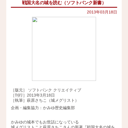
戦国大名の城を読む（ソフトバンク新書）
イベント
史跡ガイド
2021年
その他歴史関連
2013年03月18日
アクセス
美術史、絵画、アート
2020年
宗教、神話、神社仏閣
2019年
会社概要
日本文化、民俗
天皇制
2018年
地政学
採用情報
2017年
雑誌媒体
広報誌、新聞媒体
お問い合わせ
2016年
ウェブ媒体
2015年
その他いろいろ
Twitter
エンタメ・トレンド
2014年
生活・文化
［版元］ ソフトバンク クリエイティブ
2013年
日本中世史（鎌倉・室町）
［刊行］2013年3月18日
仏教・仏像
［執筆］萩原さちこ（城メグリスト）
2012年
日本古代史
企画・編集協力：かみゆ歴史編集部
かみゆ歴史編集部の本
2011年
近現代史
かみゆの城本でもお世話になっている
2010年
縄文時代
城メグリストこと萩原さちこさんの新著『戦国大名の城を