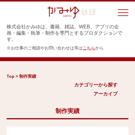
株式会社かみゆは、書籍、雑誌、WEB、アプリの企
画・編集・執筆・制作を専門とするプロダクションで
す。
※お仕事のご相談やお問い合わせは等は
こちら
から
カテゴリーから探す
アーカイブ
Top > 制作実績
城
カテゴリーから探す
2026年
日本史通史
アーカイブ
Home
戦国時代、戦国武将
2025年
江戸時代、幕末
2024年
制作実績
お知らせ
世界史関連
三国志、中国史
2023年
制作実績
小・中学生向け歴史書
2022年
大河ドラマ、テレビ・映画関連