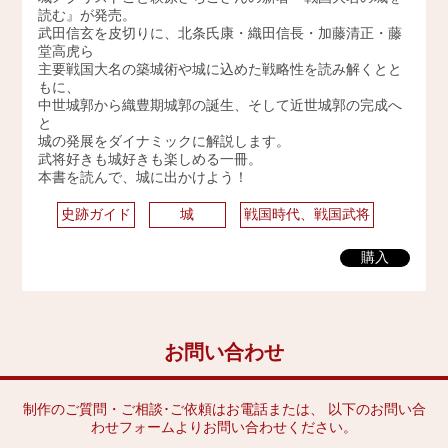
読む』が発売。
2009年
武田信玄を皮切りに、北条氏康・織田信長・加藤清正・藤
堂高虎ら
主要戦国大名の築城術や城に込めた戦略性を読み解くとと
もに、
中世城郭から織豊期城郭の誕生、そして近世城郭の完成へ
と
城の発展をダイナミックに解説します。
武将好きも城好きも楽しめる一冊。
本書を読んで、城に出かけよう！
史跡ガイド
城
戦国時代、戦国武将
購入
お問い合わせ
制作のご質問・ご相談･ご依頼はお電話または、 以下のお問い合
わせフォームよりお問い合わせください。