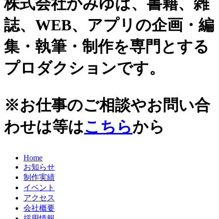
株式会社かみゆは、書籍、雑
史跡ガイド
2021年
誌、WEB、アプリの企画・編
その他歴史関連
2020年
美術史、絵画、アート
集・執筆・制作を専門とする
宗教、神話、神社仏閣
2019年
日本文化、民俗
プロダクションです。
天皇制
2018年
地政学
2017年
雑誌媒体
※お仕事のご相談やお問い合
広報誌、新聞媒体
2016年
ウェブ媒体
わせは等は
こちら
から
2015年
その他いろいろ
エンタメ・トレンド
2014年
生活・文化
Home
2013年
日本中世史（鎌倉・室町）
お知らせ
仏教・仏像
2012年
制作実績
日本古代史
イベント
かみゆ歴史編集部の本
2011年
アクセス
近現代史
会社概要
2010年
縄文時代
採用情報