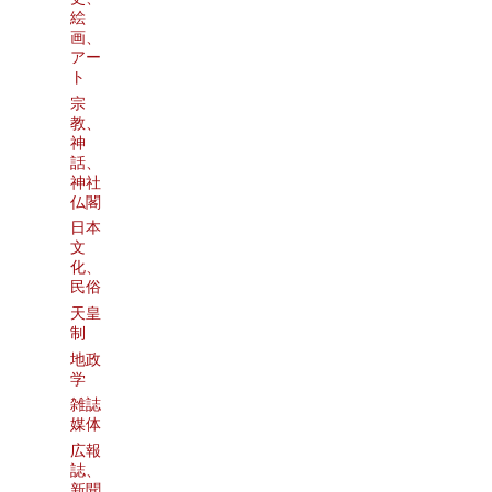
絵
画、
アー
ト
宗
教、
神
話、
神社
仏閣
日本
文
化、
民俗
天皇
制
地政
学
雑誌
媒体
広報
誌、
新聞