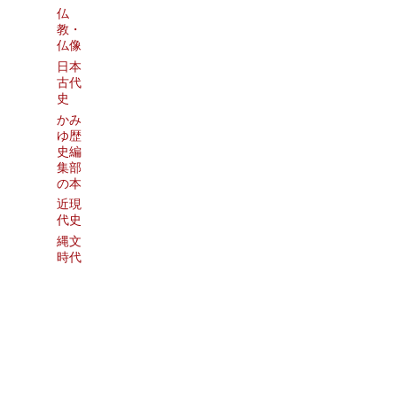
仏
教・
仏像
日本
古代
史
かみ
ゆ歴
史編
集部
の本
近現
代史
縄文
時代