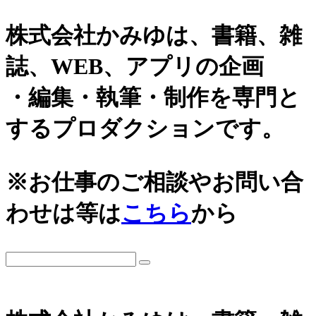
株式会社かみゆは、書籍、雑
誌、WEB、アプリの企画
・編集・執筆・制作を専門と
するプロダクションです。
カテゴリーから探す
アーカイブ
※お仕事のご相談やお問い合
城
2026年
わせは等は
こちら
から
日本史通史
戦国時代、戦国武将
2025年
江戸時代、幕末
2024年
世界史関連
三国志、中国史
2023年
小・中学生向け歴史書
2022年
大河ドラマ、テレビ・映画関連