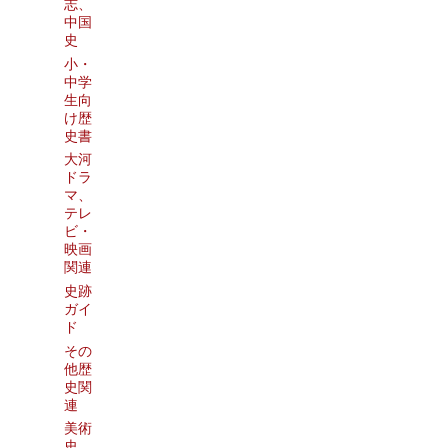
志、
中国
史
小・
中学
生向
け歴
史書
大河
ドラ
マ、
テレ
ビ・
映画
関連
史跡
ガイ
ド
その
他歴
史関
連
美術
史、