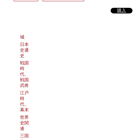
購入
城
日本
史通
史
戦国
時
代、
戦国
武将
江戸
時
代、
幕末
世界
史関
連
三国