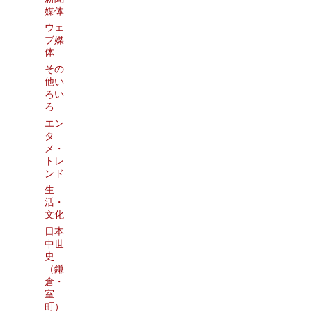
媒体
ウェ
ブ媒
体
その
他い
ろい
ろ
エン
タ
メ・
トレ
ンド
生
活・
文化
日本
中世
史
（鎌
倉・
室
町）