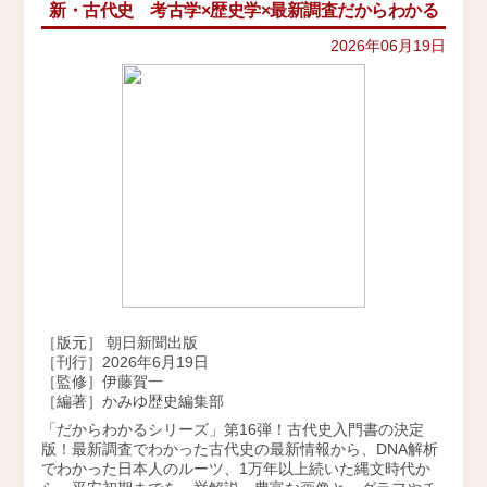
新・古代史 考古学×歴史学×最新調査だからわかる
イベント
史跡ガイド
2021年
その他歴史関連
2026年06月19日
アクセス
美術史、絵画、アート
2020年
宗教、神話、神社仏閣
2019年
会社概要
日本文化、民俗
天皇制
2018年
地政学
採用情報
2017年
雑誌媒体
広報誌、新聞媒体
お問い合わせ
2016年
ウェブ媒体
2015年
その他いろいろ
Twitter
エンタメ・トレンド
2014年
生活・文化
［版元］ 朝日新聞出版
2013年
日本中世史（鎌倉・室町）
［刊行］2026年6月19日
仏教・仏像
［監修］伊藤賀一
2012年
［編著］かみゆ歴史編集部
日本古代史
かみゆ歴史編集部の本
「だからわかるシリーズ」第16弾！古代史入門書の決定
2011年
版！最新調査でわかった古代史の最新情報から、DNA解析
近現代史
でわかった日本人のルーツ、1万年以上続いた縄文時代か
2010年
縄文時代