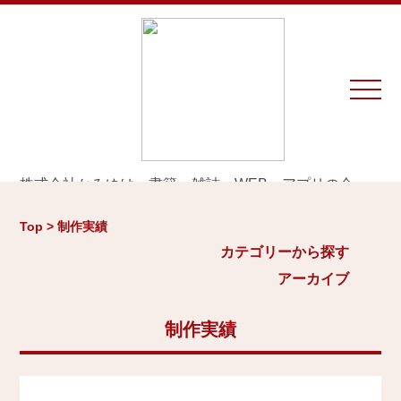
株式会社かみゆは、書籍、雑誌、WEB、アプリの企
画・編集・執筆・制作を専門とするプロダクションで
カテゴリーから探す
アーカイブ
す。
Top > 制作実績
※お仕事のご相談やお問い合わせは等は
こちら
から
城
カテゴリーから探す
2026年
日本史通史
アーカイブ
Home
戦国時代、戦国武将
2025年
江戸時代、幕末
2024年
制作実績
お知らせ
世界史関連
三国志、中国史
2023年
制作実績
小・中学生向け歴史書
2022年
大河ドラマ、テレビ・映画関連