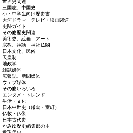
世界史関連
三国志、中国史
小・中学生向け歴史書
大河ドラマ、テレビ・映画関連
史跡ガイド
その他歴史関連
美術史、絵画、アート
宗教、神話、神社仏閣
日本文化、民俗
天皇制
地政学
雑誌媒体
広報誌、新聞媒体
ウェブ媒体
その他いろいろ
エンタメ・トレンド
生活・文化
日本中世史（鎌倉・室町）
仏教・仏像
日本古代史
かみゆ歴史編集部の本
近現代史