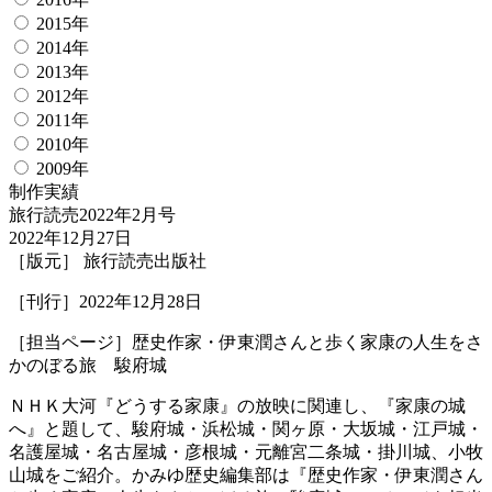
2015年
2014年
2013年
2012年
2011年
2010年
2009年
制作実績
旅行読売2022年2月号
2022年12月27日
［版元］ 旅行読売出版社
［刊行］2022年12月28日
［担当ページ］歴史作家・伊東潤さんと歩く家康の人生をさ
かのぼる旅 駿府城
ＮＨＫ大河『どうする家康』の放映に関連し、『家康の城
へ』と題して、駿府城・浜松城・関ヶ原・大坂城・江戸城・
名護屋城・名古屋城・彦根城・元離宮二条城・掛川城、小牧
山城をご紹介。かみゆ歴史編集部は『歴史作家・伊東潤さん