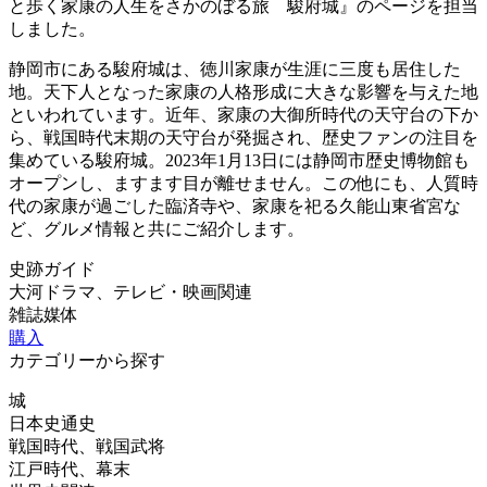
と歩く家康の人生をさかのぼる旅 駿府城』のページを担当
しました。
静岡市にある駿府城は、徳川家康が生涯に三度も居住した
地。天下人となった家康の人格形成に大きな影響を与えた地
といわれています。近年、家康の大御所時代の天守台の下か
ら、戦国時代末期の天守台が発掘され、歴史ファンの注目を
集めている駿府城。2023年1月13日には静岡市歴史博物館も
オープンし、ますます目が離せません。この他にも、人質時
代の家康が過ごした臨済寺や、家康を祀る久能山東省宮な
ど、グルメ情報と共にご紹介します。
史跡ガイド
大河ドラマ、テレビ・映画関連
雑誌媒体
購入
カテゴリーから探す
城
日本史通史
戦国時代、戦国武将
江戸時代、幕末