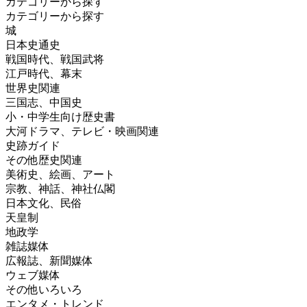
カテゴリーから探す
カテゴリーから探す
城
日本史通史
戦国時代、戦国武将
江戸時代、幕末
世界史関連
三国志、中国史
小・中学生向け歴史書
大河ドラマ、テレビ・映画関連
史跡ガイド
その他歴史関連
美術史、絵画、アート
宗教、神話、神社仏閣
日本文化、民俗
天皇制
地政学
雑誌媒体
広報誌、新聞媒体
ウェブ媒体
その他いろいろ
エンタメ・トレンド