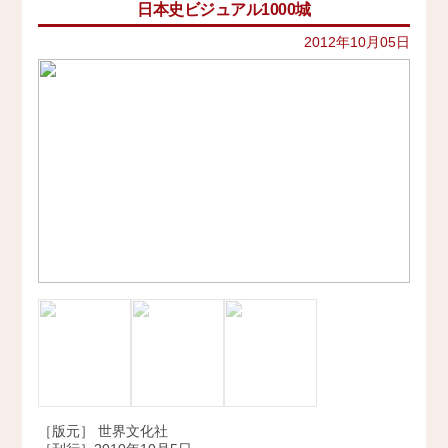
日本史ビジュアル1000城
イベント
史跡ガイド
2021年
その他歴史関連
2012年10月05日
アクセス
美術史、絵画、アート
2020年
宗教、神話、神社仏閣
2019年
会社概要
日本文化、民俗
天皇制
2018年
地政学
採用情報
2017年
雑誌媒体
広報誌、新聞媒体
お問い合わせ
2016年
ウェブ媒体
2015年
その他いろいろ
Twitter
エンタメ・トレンド
2014年
生活・文化
2013年
日本中世史（鎌倉・室町）
仏教・仏像
2012年
日本古代史
かみゆ歴史編集部の本
2011年
近現代史
［版元］ 世界文化社
2010年
縄文時代