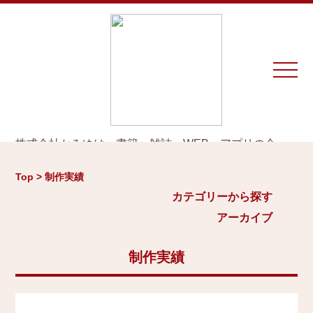
株式会社かみゆは、書籍、雑誌、WEB、アプリの企
画・編集・執筆・制作を専門とするプロダクションで
カテゴリーから探す
アーカイブ
す。
Top > 制作実績
※お仕事のご相談やお問い合わせは等は
こちら
から
城
カテゴリーから探す
2026年
日本史通史
アーカイブ
Home
戦国時代、戦国武将
2025年
江戸時代、幕末
2024年
制作実績
お知らせ
世界史関連
三国志、中国史
2023年
制作実績
小・中学生向け歴史書
2022年
大河ドラマ、テレビ・映画関連