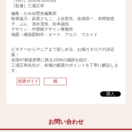
［刊行］2010年10月5日
［監修］三浦正幸
2009年
編集：かみゆ歴史編集部
執筆協力：萩原さちこ、上永哲矢、余湖浩一、本間智恵
子、ぶん、清水克悦、松本誠也
デザイン：中曽根デザイン事務所
地図・縄張図制作：オーク、アルク、ウエイド
ビギナーからマニアまで楽しめる、お城カタログの決定
版！
全国47都道府県に残る1000の城跡を紹介。
三浦正幸先生が、各城の鑑賞のポイントを丁寧に解説しま
す。
史跡ガイド
城
購入
お問い合わせ