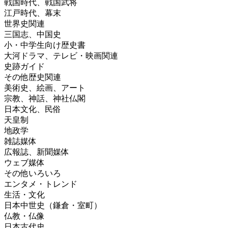
戦国時代、戦国武将
江戸時代、幕末
世界史関連
三国志、中国史
小・中学生向け歴史書
大河ドラマ、テレビ・映画関連
史跡ガイド
その他歴史関連
美術史、絵画、アート
宗教、神話、神社仏閣
日本文化、民俗
天皇制
地政学
雑誌媒体
広報誌、新聞媒体
ウェブ媒体
その他いろいろ
エンタメ・トレンド
生活・文化
日本中世史（鎌倉・室町）
仏教・仏像
日本古代史