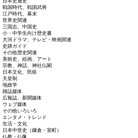
日本史通史
戦国時代、戦国武将
江戸時代、幕末
世界史関連
三国志、中国史
小・中学生向け歴史書
大河ドラマ、テレビ・映画関連
史跡ガイド
その他歴史関連
美術史、絵画、アート
宗教、神話、神社仏閣
日本文化、民俗
天皇制
地政学
雑誌媒体
広報誌、新聞媒体
ウェブ媒体
その他いろいろ
エンタメ・トレンド
生活・文化
日本中世史（鎌倉・室町）
仏教・仏像