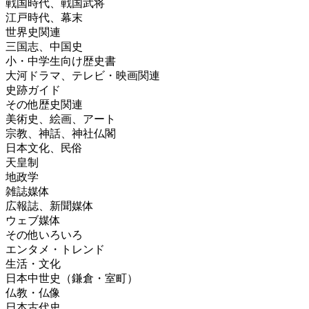
戦国時代、戦国武将
江戸時代、幕末
世界史関連
三国志、中国史
小・中学生向け歴史書
大河ドラマ、テレビ・映画関連
史跡ガイド
その他歴史関連
美術史、絵画、アート
宗教、神話、神社仏閣
日本文化、民俗
天皇制
地政学
雑誌媒体
広報誌、新聞媒体
ウェブ媒体
その他いろいろ
エンタメ・トレンド
生活・文化
日本中世史（鎌倉・室町）
仏教・仏像
日本古代史