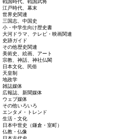
戦国時代、戦国武将
江戸時代、幕末
世界史関連
三国志、中国史
小・中学生向け歴史書
大河ドラマ、テレビ・映画関連
史跡ガイド
その他歴史関連
美術史、絵画、アート
宗教、神話、神社仏閣
日本文化、民俗
天皇制
地政学
雑誌媒体
広報誌、新聞媒体
ウェブ媒体
その他いろいろ
エンタメ・トレンド
生活・文化
日本中世史（鎌倉・室町）
仏教・仏像
日本古代史