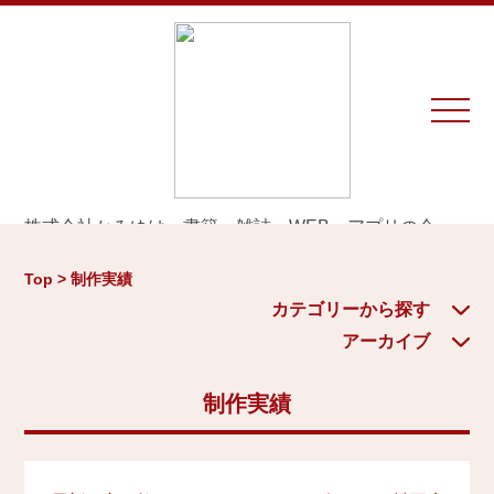
株式会社かみゆは、書籍、雑誌、WEB、アプリの企
画・編集・執筆・制作を専門とするプロダクションで
カテゴリーから探す
アーカイブ
す。
Top > 制作実績
※お仕事のご相談やお問い合わせは等は
こちら
から
城
カテゴリーから探す
2026年
日本史通史
アーカイブ
Home
戦国時代、戦国武将
2025年
江戸時代、幕末
制作実績
2024年
お知らせ
世界史関連
三国志、中国史
2023年
制作実績
小・中学生向け歴史書
2022年
大河ドラマ、テレビ・映画関連