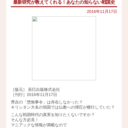
最新研究が教えてくれる！あなたの知らない戦国史
イベント
史跡ガイド
2021年
2016年11月17日
その他歴史関連
アクセス
美術史、絵画、アート
2020年
宗教、神話、神社仏閣
2019年
会社概要
日本文化、民俗
天皇制
2018年
地政学
採用情報
2017年
雑誌媒体
広報誌、新聞媒体
お問い合わせ
2016年
ウェブ媒体
2015年
その他いろいろ
Twitter
エンタメ・トレンド
2014年
生活・文化
［版元］ 辰巳出版株式会社
2013年
日本中世史（鎌倉・室町）
［刊行］2016年11月17日
仏教・仏像
秀吉の「惣無事令」は存在しなかった？
2012年
日本古代史
キリシタン大名の領国では仏教への弾圧が横行していた？
かみゆ歴史編集部の本
2011年
こんな戦国時代の真実を知りたくないですか？
近現代史
そんな方必見！
2010年
マニアックな情報が満載なので
縄文時代