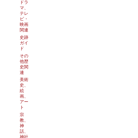
ドラ
マ、
テレ
ビ・
映画
関連
史跡
ガイ
ド
その
他歴
史関
連
美術
史、
絵
画、
アー
ト
宗
教、
神
話、
神社