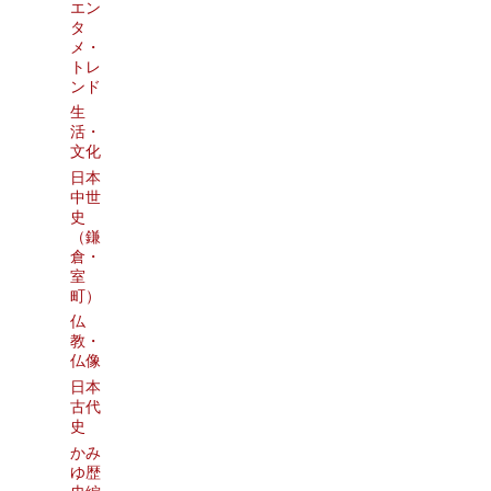
エン
タ
メ・
トレ
ンド
生
活・
文化
日本
中世
史
（鎌
倉・
室
町）
仏
教・
仏像
日本
古代
史
かみ
ゆ歴