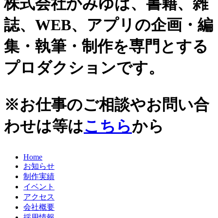
株式会社かみゆは、書籍、雑
史跡ガイド
2021年
誌、WEB、アプリの企画・編
その他歴史関連
2020年
美術史、絵画、アート
集・執筆・制作を専門とする
宗教、神話、神社仏閣
2019年
日本文化、民俗
プロダクションです。
天皇制
2018年
地政学
2017年
雑誌媒体
※お仕事のご相談やお問い合
広報誌、新聞媒体
2016年
ウェブ媒体
わせは等は
こちら
から
2015年
その他いろいろ
エンタメ・トレンド
2014年
生活・文化
Home
2013年
日本中世史（鎌倉・室町）
お知らせ
仏教・仏像
2012年
制作実績
日本古代史
イベント
かみゆ歴史編集部の本
2011年
アクセス
近現代史
会社概要
2010年
縄文時代
採用情報