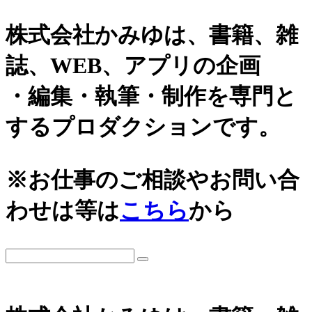
株式会社かみゆは、書籍、雑
誌、WEB、アプリの企画
・編集・執筆・制作を専門と
するプロダクションです。
カテゴリーから探す
アーカイブ
※お仕事のご相談やお問い合
城
2026年
わせは等は
こちら
から
日本史通史
戦国時代、戦国武将
2025年
江戸時代、幕末
2024年
世界史関連
三国志、中国史
2023年
小・中学生向け歴史書
2022年
大河ドラマ、テレビ・映画関連