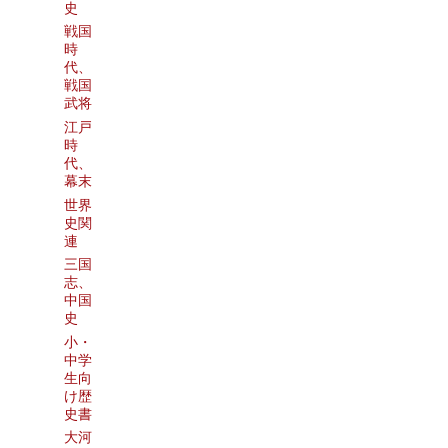
史
戦国
時
代、
戦国
武将
江戸
時
代、
幕末
世界
史関
連
三国
志、
中国
史
小・
中学
生向
け歴
史書
大河