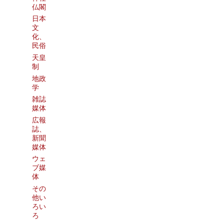
仏閣
日本
文
化、
民俗
天皇
制
地政
学
雑誌
媒体
広報
誌、
新聞
媒体
ウェ
ブ媒
体
その
他い
ろい
ろ