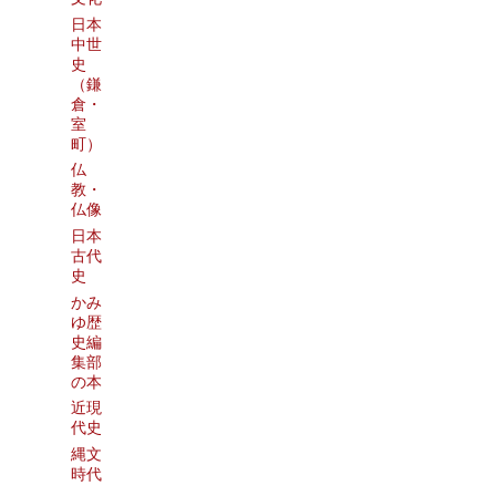
日本
中世
史
（鎌
倉・
室
町）
仏
教・
仏像
日本
古代
史
かみ
ゆ歴
史編
集部
の本
近現
代史
縄文
時代