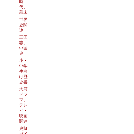
時
代、
幕末
世界
史関
連
三国
志、
中国
史
小・
中学
生向
け歴
史書
大河
ドラ
マ、
テレ
ビ・
映画
関連
史跡
ガイ