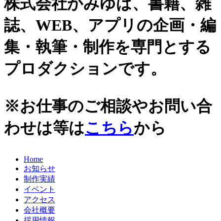
株式会社かみゆは、書籍、雑
史跡ガイド
2021年
誌、WEB、アプリの企画・編
その他歴史関連
2020年
美術史、絵画、アート
集・執筆・制作を専門とする
宗教、神話、神社仏閣
2019年
日本文化、民俗
プロダクションです。
天皇制
2018年
地政学
2017年
雑誌媒体
※お仕事のご相談やお問い合
広報誌、新聞媒体
2016年
ウェブ媒体
わせは等は
こちら
から
2015年
その他いろいろ
エンタメ・トレンド
2014年
生活・文化
Home
2013年
日本中世史（鎌倉・室町）
お知らせ
仏教・仏像
2012年
制作実績
日本古代史
イベント
かみゆ歴史編集部の本
2011年
アクセス
近現代史
会社概要
2010年
縄文時代
採用情報