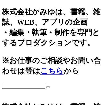
株式会社かみゆは、書籍、雑
誌、WEB、アプリの企画
・編集・執筆・制作を専門と
するプロダクションです。
カテゴリーから探す
アーカイブ
※お仕事のご相談やお問い合
城
2026年
わせは等は
こちら
から
日本史通史
戦国時代、戦国武将
2025年
江戸時代、幕末
2024年
世界史関連
三国志、中国史
2023年
小・中学生向け歴史書
2022年
大河ドラマ、テレビ・映画関連