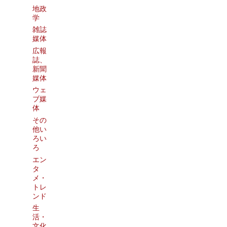
地政
学
雑誌
媒体
広報
誌、
新聞
媒体
ウェ
ブ媒
体
その
他い
ろい
ろ
エン
タ
メ・
トレ
ンド
生
活・
文化