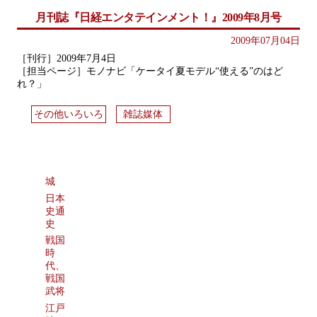
月刊誌『日経エンタテインメント！』2009年8月号
2009年07月04日
［刊行］2009年7月4日
［担当ページ］モノナビ「ケータイ夏モデル“使える”のはど
れ？」
その他いろいろ
雑誌媒体
城
日本
史通
史
戦国
時
代、
戦国
武将
江戸