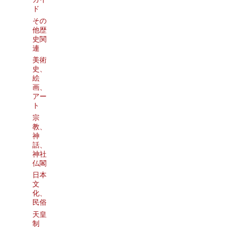
ド
その
他歴
史関
連
美術
史、
絵
画、
アー
ト
宗
教、
神
話、
神社
仏閣
日本
文
化、
民俗
天皇
制