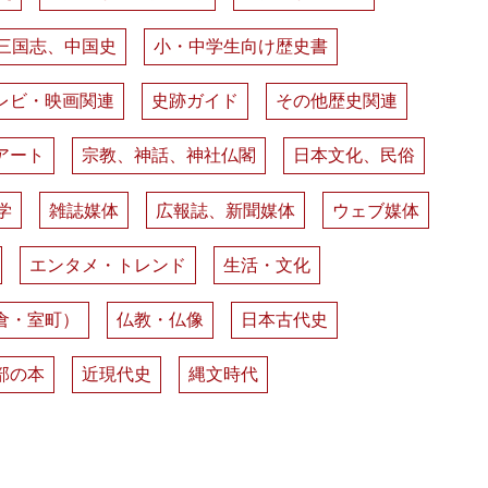
三国志、中国史
小・中学生向け歴史書
レビ・映画関連
史跡ガイド
その他歴史関連
アート
宗教、神話、神社仏閣
日本文化、民俗
学
雑誌媒体
広報誌、新聞媒体
ウェブ媒体
エンタメ・トレンド
生活・文化
倉・室町）
仏教・仏像
日本古代史
部の本
近現代史
縄文時代