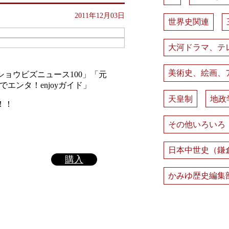
2011年12月03日
世界史関連
大河ドラマ、テ
美術史、絵画、
ショウビズニュース100」「元
エンタ！enjoyガイド」
天皇制
地政
！！
その他いろいろ
日本中世史（鎌
購入
かみゆ歴史編集