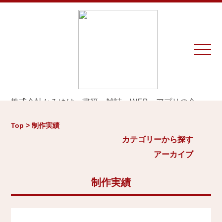
株式会社かみゆは、書籍、雑誌、WEB、アプリの企
画・編集・執筆・制作を専門とするプロダクションで
カテゴリーから探す
アーカイブ
す。
Top > 制作実績
※お仕事のご相談やお問い合わせは等は
こちら
から
城
カテゴリーから探す
2026年
日本史通史
アーカイブ
Home
戦国時代、戦国武将
2025年
江戸時代、幕末
2024年
制作実績
お知らせ
世界史関連
三国志、中国史
2023年
制作実績
小・中学生向け歴史書
2022年
大河ドラマ、テレビ・映画関連