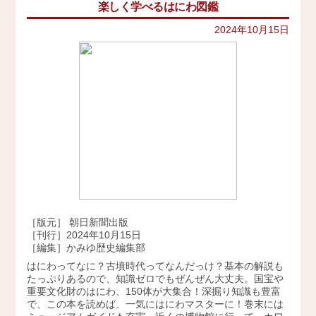
楽しく学べるはにわ図鑑
イベント
史跡ガイド
2021年
その他歴史関連
2024年10月15日
アクセス
美術史、絵画、アート
2020年
宗教、神話、神社仏閣
2019年
会社概要
日本文化、民俗
天皇制
2018年
地政学
採用情報
2017年
雑誌媒体
広報誌、新聞媒体
お問い合わせ
2016年
ウェブ媒体
2015年
その他いろいろ
Twitter
エンタメ・トレンド
2014年
生活・文化
［版元］ 朝日新聞出版
2013年
日本中世史（鎌倉・室町）
［刊行］2024年10月15日
仏教・仏像
［編集］かみゆ歴史編集部
2012年
日本古代史
はにわってなに？古墳時代ってなんだっけ？基本の解説も
かみゆ歴史編集部の本
たっぷりあるので、知識ゼロでもぜんぜん大丈夫。国宝や
2011年
重要文化財のはにわ、150体が大集合！深掘り知識も豊富
近現代史
で、この本を読めば、一気にはにわマスターに！巻末には
2010年
縄文時代