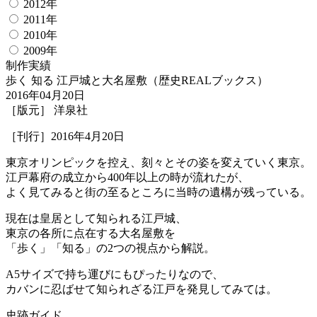
2012年
2011年
2010年
2009年
制作実績
歩く 知る 江戸城と大名屋敷（歴史REALブックス）
2016年04月20日
［版元］ 洋泉社
［刊行］2016年4月20日
東京オリンピックを控え、刻々とその姿を変えていく東京。
江戸幕府の成立から400年以上の時が流れたが、
よく見てみると街の至るところに当時の遺構が残っている。
現在は皇居として知られる江戸城、
東京の各所に点在する大名屋敷を
「歩く」「知る」の2つの視点から解説。
A5サイズで持ち運びにもぴったりなので、
カバンに忍ばせて知られざる江戸を発見してみては。
史跡ガイド