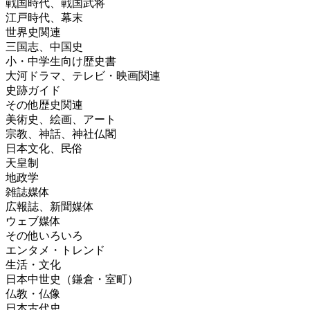
戦国時代、戦国武将
江戸時代、幕末
世界史関連
三国志、中国史
小・中学生向け歴史書
大河ドラマ、テレビ・映画関連
史跡ガイド
その他歴史関連
美術史、絵画、アート
宗教、神話、神社仏閣
日本文化、民俗
天皇制
地政学
雑誌媒体
広報誌、新聞媒体
ウェブ媒体
その他いろいろ
エンタメ・トレンド
生活・文化
日本中世史（鎌倉・室町）
仏教・仏像
日本古代史